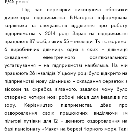
1945 років”.
Під час перевірки виконуюча обов’язки
директора підприємства В.Нагорна інформувала
керівника та спеціалістів відділення про роботу
підприємства у 2014 році. Зараз на підприємстві
працюють 87 осіб, з яких 55 – інваліди. Тут створено
6 виробничих дільниць, одна з яких – дільниця
складання електричного освітлювального
устаткування – на підприємстві найбільша. На ній
працюють 26 інвалідів. У цьому році було відкрито на
підприємстві нову дільницю – складання серветок з
віскози та скребка в’язаного, завдяки чому було
створено чотири нові робочі місця для інвалідів по
зору. Керівництво підприємства дбає про
оздоровлення своїх працюючих, виділяючи їм
пільгові путівки для 12 – денного оздоровлення на
базі пансіонату «Маяк» на березі Чорного моря. Такі