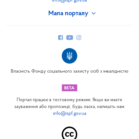
info@ispf.gov.ua
Мапа порталу
Про Фонд
Керівництво
Структура Фонду
Територіальні відділення
Вінницьке відділення
Волинське відділення
Власність Фонду соціального захисту осіб з інвалідністю
Дніпропетровське відділення
Донецьке відділення
Житомирське відділення
Портал працює в тестовому режимі. Якщо ви маєте
Закарпатське відділення
зауваження або пропозиції, будь ласка, напишіть нам:
info@ispf.gov.ua
Запорізьке відділення
Івано-Франківське відділення
Київське міське відділення