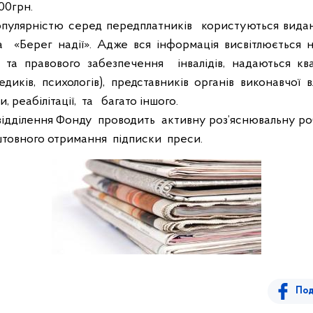
00грн.
пулярністю серед передплатників
користуються вида
та
«Берег надії». Адже вся
інформація висвітлюється
у та правового забезпечення
інвалідів, надаються кв
медиків, психологів), представників органів виконавчої 
 реабілітації,
та
багато іншого.
відділення Фонду
проводить
активну роз’яснювальну ро
товного отримання
підписки
преси.
Под