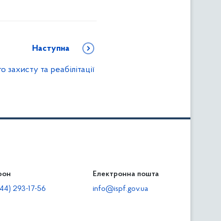
Наступна
 захисту та реабілітації
фон
льність
Електронна пошта
тодавцям
44) 293-17-56
info@ispf.gov.ua
плата адміністративно-господарських санкцій
еквізити для сплати адміністративно-господарських