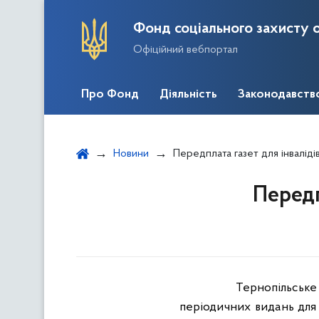
Фонд соціального захисту о
Офіційний вебпортал
Про Фонд
Діяльність
Законодавств
Новини
Передплата газет для інвалід
Передп
Тернопільське 
періодичних видань для і