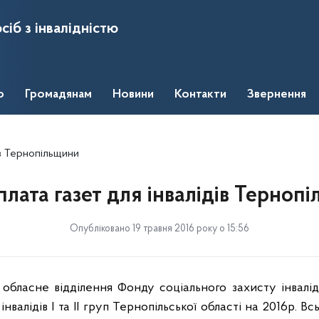
сіб з інвалідністю
о
Громадянам
Новини
Контакти
Звернення
ів Тернопільщини
лата газет для інвалідів Терноп
Опубліковано 19 травня 2016 року о 15:56
обласне відділення Фонду соціального захисту інвалід
нвалідів І та ІІ груп Тернопільської області на 2016р. В