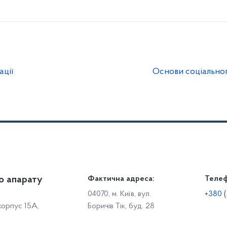
ації
Основи соціального
о апарату
Громадянам
Фактична адреса:
Теле
Дія
Доступ до публічної інформації
Робо
04070, м. Київ, вул.
+380 (
 корпус 15А,
Боричів Тік, буд. 28
Звіти щодо роботи із запитами на отримання публічної
С
інформації
Р