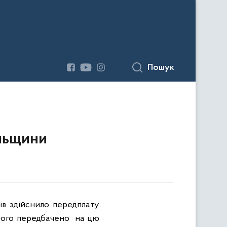
Пошук
ільщини
ів здійснило передплату
сього передбачено
на цю