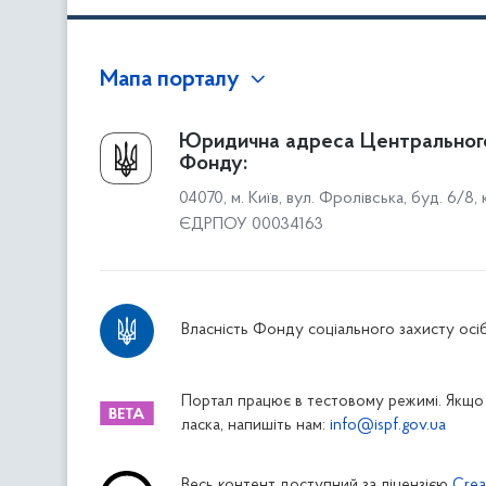
Мапа порталу
Про Фонд
Юридична адреса Центральног
Фонду:
Керівництво
04070, м. Київ, вул. Фролівська, буд. 6/8,
Структура Фонду
ЄДРПОУ 00034163
Територіальні відділення
Вінницьке відділення
Волинське відділення
Власність Фонду соціального захисту осіб
Дніпропетровське відділення
Донецьке відділення
Житомирське відділення
Портал працює в тестовому режимі. Якщо 
ласка, напишіть нам:
info@ispf.gov.ua
Закарпатське відділення
Запорізьке відділення
Весь контент доступний за ліцензією
Crea