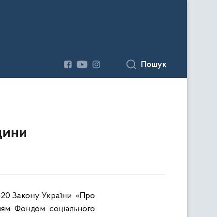
Пошук
щини
9-20 Закону України
«Про
нням Фондом соціального