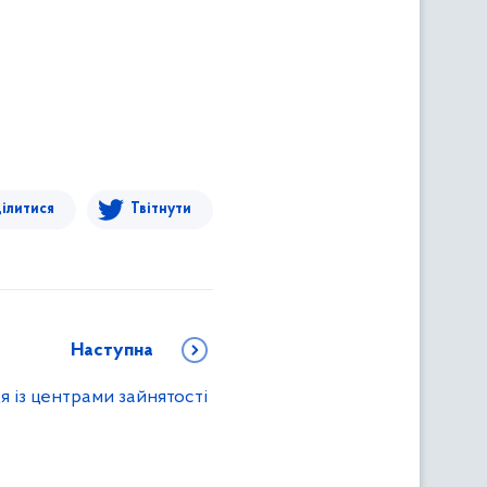
ілитися
Твітнути
Наступна
я із центрами зайнятості