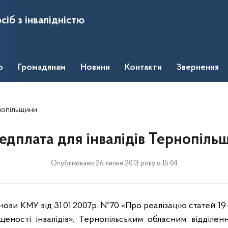
сіб з інвалідністю
о
Громадянам
Новини
Контакти
Звернення
нопільщини
едплата для інвалідів Тернопіль
Опубліковано 26 липня 2013 року о 15:04
нови КМУ від 31.01.2007р. №70 «Про реалізацію статей 1
щеності інвалідів», Тернопільським обласним відділе