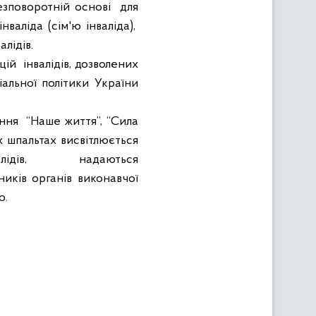
безповоротній основі
для
аліда (сім'ю інваліда),
алідів.
цій
інвалідів, дозволених
іальної політики України
ання
“Наше життя”, “Сила
іх шпальтах висвітлюється
алідів,
надаються
вників органів виконавчої
о.