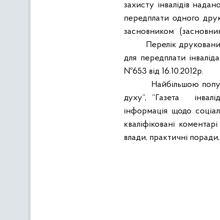
захисту інвалідів нада
передплати одного друко
засновником
(засновни
Перелік друковани
для передплати інваліда
№653 від 16.10.2012р.
Найбільшою попу
духу”,
“Газета
інвалі
інформація щодо соціа
кваліфіковані коментарі 
влади, практичні поради