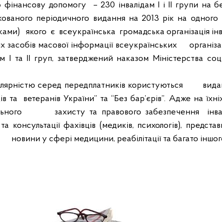
но фінансову допомогу
– 230 інвалідам І і ІІ групи на 
ваного періодичного видання на 2013 рік на одного інв
ками)
якого
є
всеукраїнська
громадська організація інв
х засобів масової інформації всеукраїнських
організа
м І та ІІ груп, затверджений наказом Міністерства соц
лярністю серед передплатників користуються
вид
д
і
в та
ветеранів України” та “Без бар’єрів”. Адже н
а їхн
льного
захисту та правового забезпечення
інв
та консультації фахівців (медиків, психологів), предста
,
новини у сфері медицини, реабілітації та багато іншог