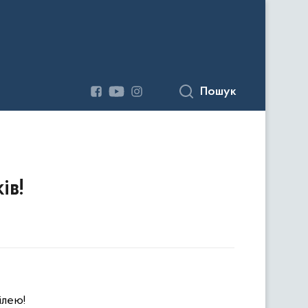
Пошук
ів!
ілею!