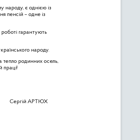
 народу, є однією із
я пенсій – одне із
у роботі гарантують
країнського народу.
 а тепло родинних осель,
 праці!
дів Сергій АРТЮХ