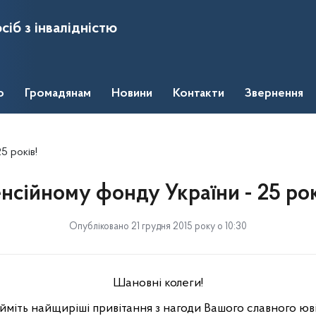
сіб з інвалідністю
о
Громадянам
Новини
Контакти
Звернення
5 років!
нсійному фонду України - 25 рок
Опубліковано 21 грудня 2015 року о 10:30
Шановні колеги!
йміть найщиріші привітання з нагоди Вашого славного юв