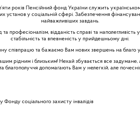
’яти років Пенсійний фонд України служить українському
х установ у соціальній сфері. Забезпечення фінансуванн
найважливіших завдань.
 та професіоналізм, відданість справі та наполегливість 
стабільність та впевненість у прийдешньому дні.
ну співпрацю та бажаємо Вам нових звершень на благо у
Вашим рідним і близьким! Нехай збувається все задумане,
та благополуччя допомагають Вам у нелегкій, але почесній
лективу Фонду соціального захисту інвалі