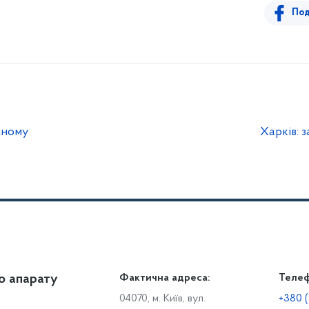
Под
жному
Харків: 
о апарату
Громадянам
Фактична адреса:
Теле
Дія
Доступ до публічної інформації
Робо
04070, м. Київ, вул.
+380 (