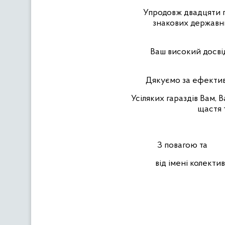
Упродовж двадцяти п
знакових державни
Ваш високий досвід
Дякуємо за ефектив
Усіляких гараздів Вам, 
щастя 
З повагою та
від імені ко