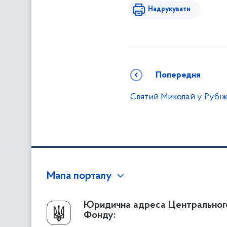
Надрукувати
Попередня
Святий Миколай у Рубі
Мапа порталу
Про Фонд
Юридична адреса Центральног
Фонду:
Керівництво