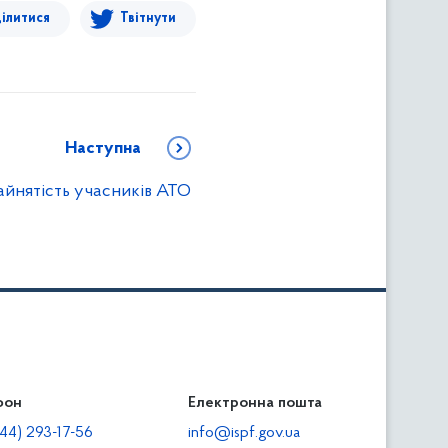
ілитися
Твітнути
Наступна
зайнятість учасників АТО
фон
льність
Електронна пошта
тодавцям
44) 293-17-56
info@ispf.gov.ua