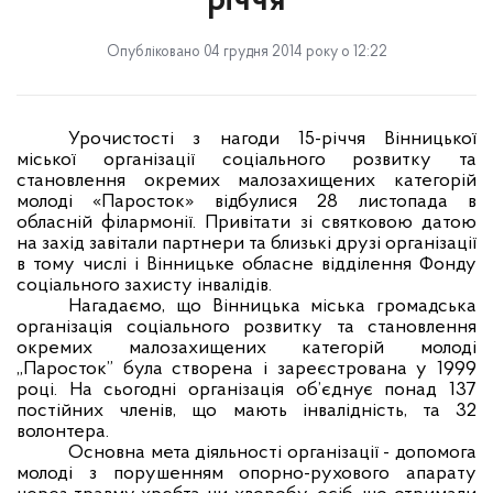
річчя
Опубліковано 04 грудня 2014 року о 12:22
Урочистості з нагоди 15-річчя Вінницької
міської організації соціального розвитку та
становлення окремих малозахищених категорій
молоді «Паросток» відбулися 28 листопада в
обласній філармонії. Привітати зі святковою датою
на захід завітали партнери та близькі друзі організації
в тому числі і Вінницьке обласне відділення Фонду
соціального захисту інвалідів.
Нагадаємо, що Вінницька міська громадська
організація соціального розвитку та становлення
окремих малозахищених категорій молоді
„Паросток” була створена і зареєстрована у 1999
році. На сьогодні організація об’єднує понад 137
постійних членів, що мають інвалідність, та 32
волонтера.
Основна мета діяльності організації - допомога
молоді з порушенням опорно-рухового апарату