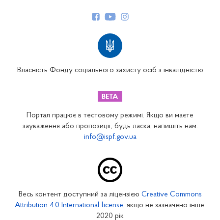
Керівництво
Структура Фонду
Територіальні відділення
Вінницьке відділення
Волинське відділення
Власність Фонду соціального захисту осіб з інвалідністю
Дніпропетровське відділення
Донецьке відділення
Житомирське відділення
Портал працює в тестовому режимі. Якщо ви маєте
Закарпатське відділення
зауваження або пропозиції, будь ласка, напишіть нам:
info@ispf.gov.ua
Запорізьке відділення
Івано-Франківське відділення
Київське міське відділення
Київське обласне відділення
Весь контент доступний за ліцензією
Creative Commons
Кіровоградське відділення
Attribution 4.0 International license
, якщо не зазначено інше.
Луганське відділення
2020 рік