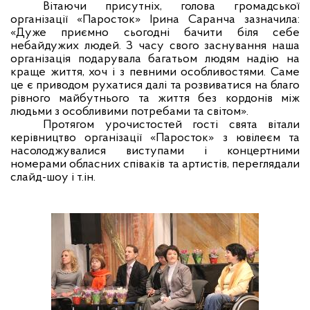
Вітаючи присутніх, голова громадської
організації «Паросток» Ірина Саранча зазначила:
«Дуже приємно сьогодні бачити біля себе
небайдужих людей. З часу свого заснування наша
організація подарувала багатьом людям надію на
краще життя, хоч і з певними особливостями. Саме
це є приводом рухатися далі та розвиватися на благо
рівного майбутнього та життя без кордонів між
людьми з особливими потребами та світом».
Протягом урочистостей гості свята вітали
керівництво організації «Паросток» з ювілеєм та
насолоджувалися виступами і концертними
номерами обласних співаків та артистів, переглядали
слайд-шоу і т.ін.