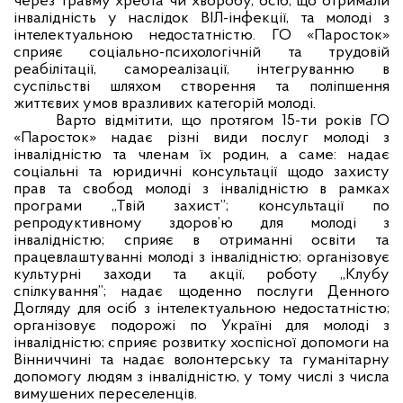
через травму хребта чи хворобу, осіб, що отримали
інвалідність у наслідок ВІЛ-інфекції, та молоді з
інтелектуальною недостатністю.
ГО «Паросток»
сприяє соціально-психологічній та трудовій
реабілітації, самореалізації, інтегруванню в
суспільстві шляхом створення та поліпшення
життєвих умов вразливих категорій молоді.
Варто відмітити, що протягом 15-ти років ГО
«Паросток» надає різні види послуг молоді з
інвалідністю та членам їх родин, а саме: надає
соціальні та юридичні консультації щодо захисту
прав та свобод молоді з інвалідністю в рамках
програми „Твій захист”; консультації по
репродуктивному здоров’ю для молоді з
інвалідністю; сприяє в отриманні освіти та
працевлаштуванні молоді з інвалідністю; організовує
культурні заходи та акції, роботу „Клубу
спілкування”; надає щоденно послуги Денного
Догляду для осіб з інтелектуальною недостатністю;
організовує подорожі по Україні для молоді з
інвалідністю; сприяє розвитку хоспісної допомоги на
Вінниччині та надає волонтерську та гуманітарну
допомогу людям з інвалідністю, у тому числі з числа
вимушених переселенців.