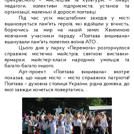
прекрасного – мистецтва та культури, – лікарі,
педагоги, колективи підприємств, установ та
організації, маленькі й дорослі полтавці.
Під час усіх масштабних заходів у місті
вшановується пам'ять героїв, які відійшли у вічність,
борючись за мир на нашій землі. Хвилиною
мовчання учасники параду «Полтава вишивана»
вшанували пам'ять полеглих воїнів АТО…
Цього дня у парку «Перемога» розгорнулося
справжнє містечко майстрів, святкові виставки-
ярмарки, майстер-класи народних умільців та
багато-багато іншого.
Арт-проект «Полтава вишивана» вкотре
показав, що наше місто – місто справжніх патріотів!
Полтава – духовна столиця України, рідна домівка, до
якої завжди хочеться повертатись…