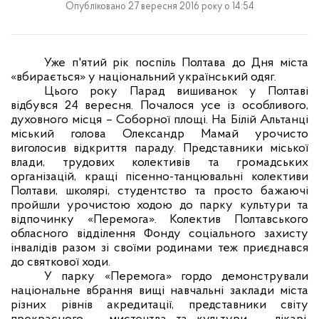
Опубліковано 27 вересня 2016 року о 14:54
Уже п'ятий рік поспіль Полтава до Дня міста
«вбирається» у національний український одяг.
Цього року Парад вишиванок у Полтаві
відбувся 24 вересня.
Почалося усе із особливого,
духовного місця – Соборної площі. На Білій Альтанці
міський голова Олександр Мамай урочисто
виголосив відкриття параду. Представники міської
влади, трудових колективів та громадських
організацій, кращі пісенно-танцювальні колективи
Полтави, школярі, студентство та просто бажаючі
пройшли урочистою ходою до парку культури та
відпочинку «Перемога». Колектив Полтавського
обласного відділення Фонду соціального захисту
інвалідів разом зі своїми родинами теж приєднався
до святкової ходи.
У парку «Перемога» гордо демонстрували
національне вбрання вищі навчальні заклади міста
різних рівнів акредитації, представники світу