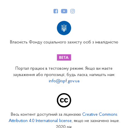
Керівництво
Структура Фонду
Територіальні відділення
Вінницьке відділення
Волинське відділення
Власність Фонду соціального захисту осіб з інвалідністю
Дніпропетровське відділення
Донецьке відділення
Житомирське відділення
Портал працює в тестовому режимі. Якщо ви маєте
Закарпатське відділення
зауваження або пропозиції, будь ласка, напишіть нам:
info@ispf.gov.ua
Запорізьке відділення
Івано-Франківське відділення
Київське міське відділення
Київське обласне відділення
Весь контент доступний за ліцензією
Creative Commons
Кіровоградське відділення
Attribution 4.0 International license
, якщо не зазначено інше.
Луганське відділення
2020 рік