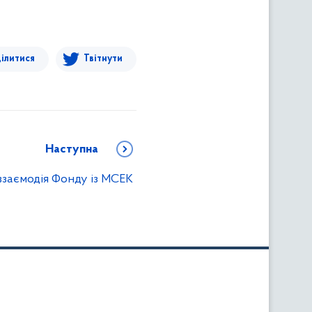
ілитися
Твітнути
Наступна
взаємодія Фонду із МСЕК