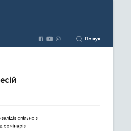
Пошук
есій
валідів спільно з
д семінарів