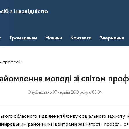
сіб з інвалідністю
о
Громадянам
Новини
Контакти
Звернення
ом професій
айомлення молоді зі світом проф
Опубліковано 07 червня 2010 року о 09:04
ького обласного відділення Фонду соціального захисту ін
имирецьким районними центрами зайнятості
провели ря