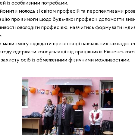
тей із особливими потребами.
айомити молодь зі світом професій та перспективами роз
цію про вимоги щодо будь-якої професії, допомогти визн
жливості оволодіти професією, навчитись формувати інди
.
мали змогу відвідати презентації навчальних закладів, е
агоду одержати консультації від працівників Рівненськог
 захисту осіб із обмеженими фізичними можливостями.