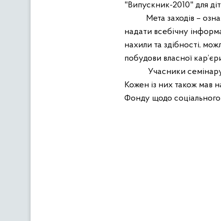
"Випускник-2010" для ді
Мета заходів – озн
надати всебічну інформа
нахили та здібності, мо
побудови власної кар’єри
Учасники семінару 
Кожен із них також мав н
Фонду щодо соціального