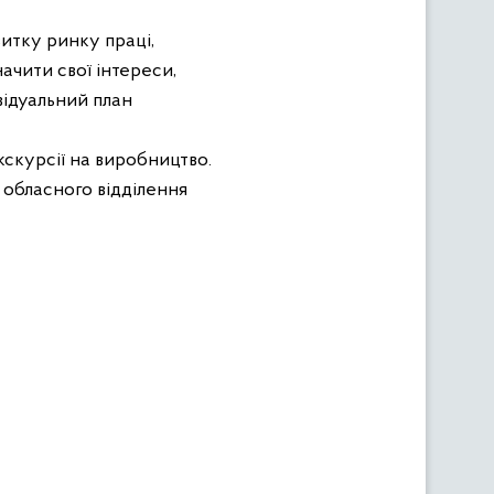
витку ринку праці,
ачити свої інтереси,
відуальний план
кскурсії на виробництво.
о обласного відділення