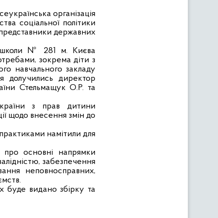
Всеукраїнська організація
рства соціальної політики
и представники державних
ї школи № 281 м. Києва
отребами, зокрема діти з
ого навчального закладу
я долучились директор
раїни Стельмащук О.Р. та
України з прав дитини
ії щодо внесення змін до
 практиками намітили для
ла про основні напрямки
валідністю, забезпечення
вання неповносправних,
ємств.
ях буде видано збірку та