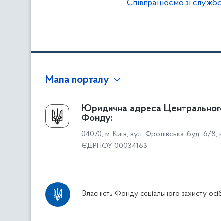
Співпрацюємо зі службо
Мапа порталу
Про Фонд
Юридична адреса Центральног
Фонду:
Керівництво
04070, м. Київ, вул. Фролівська, буд. 6/8,
Структура Фонду
ЄДРПОУ 00034163
Територіальні відділення
Вінницьке відділення
Волинське відділення
Власність Фонду соціального захисту осіб
Дніпропетровське відділення
Донецьке відділення