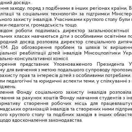
дний досвід».
ння заходу, поряд з подібними в інших регіонах країни, 
ілітації та соціальних технологій» за підтримки Міністе
ьного захисту інвалідів. Учасниками круглого столу бул
ики-педагоги, громадськість тощо.
відом роботи поділилась директор загальноосвітньо
альних класах навчаються діти з особливими освітніми п
родний досвід розповіла директор спеціального дитяч
.М. До обговорення проблем та шляхів їх вирішенн
альної реабілітації дітей інвалідів Мінсоцполітики Ук
ально-консультативної комісії.
орення представник Уповноваженого Президента 
у для вивчення з метою подальшого супроводу пропозиц
захисту прав та інтересів дітей з особливими потребами.
и педагогічні та юридичні аспекти теми, у спілкуванні з
іджень.
ілення Фонду соціального захисту інвалідів розпові
вання за рахунок коштів Фонду навчання студентів з ін
ормативу створення робочих місць для працевлашту
мадських організацій інвалідів та створених ними підпри
ого круглого столу та подібних заходів в інших област
 щодо вдосконалення законодавства.