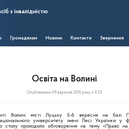
сіб з інвалідністю
о
Громадянам
Новини
Контакти
Звернення
Освіта на Волині
Опубліковано 09 вересня 2015 року о 11:52
ті Волині місті Луцьку 5-6 вересня на базі Пе
аціонального університету імені Лесі Українки у ф
ого столу проходило обговорення на тему «Право на 