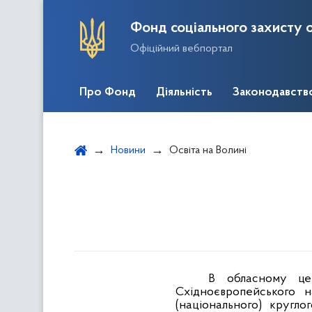
Фонд соціального захисту о
Офіційний вебпортал
Про Фонд
Діяльність
Законодавств
Новини
Освіта на Волині
В обласному цен
Східноєвропейського н
(національного) кругл