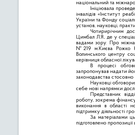
національний та міжнаро
Ініціювала проведе
інвалідів «Інститут реаб
України та Фонду соціал
установ, науковці, практ
Чотирирічним дос
Цимбал Л.Я., де у спеці
вадами зору. Про міжна
№219 м.Києва Рожко Н
Волинського центру соці
керівниця обласної лікув
В процесі обгов
запропонував надати йом
законодавства стосовно 
Науковці обговорил
себе нові напрямки досл
Представник відд
роботу, зокрема фінансу
виконання в області н
підтримку діяльності гро
За матеріалами ць
підготовлено пропозиції