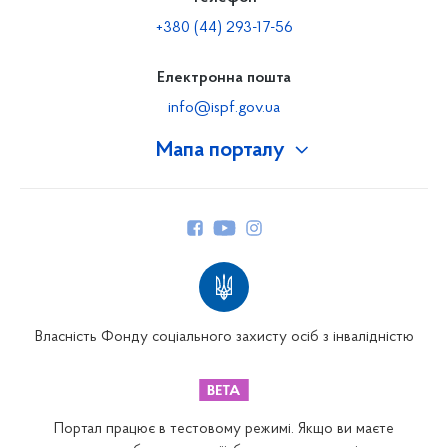
+380 (44) 293-17-56
Електронна пошта
info@ispf.gov.ua
Мапа порталу
Про Фонд
Керівництво
Структура Фонду
Територіальні відділення
Вінницьке відділення
Волинське відділення
Власність Фонду соціального захисту осіб з інвалідністю
Дніпропетровське відділення
Донецьке відділення
Житомирське відділення
Портал працює в тестовому режимі. Якщо ви маєте
Закарпатське відділення