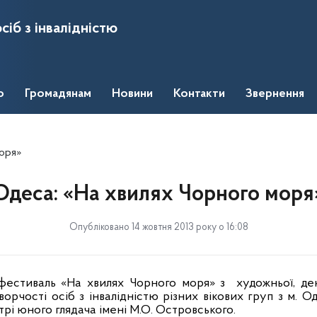
сіб з інвалідністю
о
Громадянам
Новини
Контакти
Звернення
моря»
Одеса: «На хвилях Чорного моря
Опубліковано 14 жовтня 2013 року о 16:08
 фестиваль «На хвилях Чорного моря» з
художньої, де
орчості осіб з інвалідністю різних вікових груп з м. Од
рі юного глядача імені М.О. Островського.