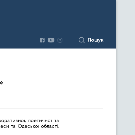
Пошук
»
коративної, поетичної та
еси та Одеської області.