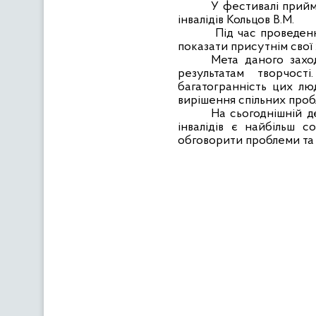
У фестивалі прийм
інвалідів Кольцов В.М.
Під час проведен
показати присутнім свої 
Мета даного заход
результатам творчост
багатогранність цих лю
вирішення спільних проб
На сьогоднішній д
інвалідів є найбільш 
обговорити проблеми та 