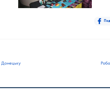
Под
у Донецьку
Робо