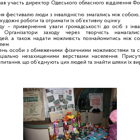
ав участь директор Одеського обласного відділення Фо
ня фестивалю люди з інвалідністю змагались між собою,
художні роботи та отримати їх об’єктивну оцінку.
у – привернення уваги громадськості до осіб з інвал
і. Організатори заходу через творчість намагали
дей, а також надати можливість познайомитись між с
лем.
ень особи з обмеженими фізичними можливостями та сім
соціально незахищеними верствами населення. Присут
питання, що об’єднують цих людей та знайти шляхи їх ви