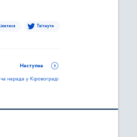
ілитися
Твітнути
Наступна
ча нарада у Кіровограді