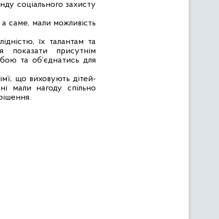
нду соціального захисту
 а саме, мали можливість
ідністю, їх талантам та
ся показати присутнім
обою та об’єднатись для
’ї, що виховують дітей-
ні мали нагоду спільно
рішення.