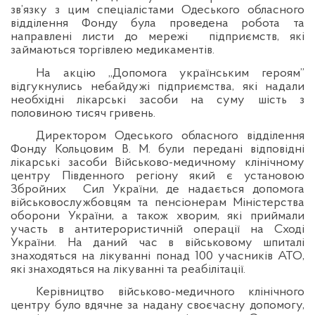
зв’язку з цим спеціалістами Одеського обласного
відділення Фонду була проведена робота та
направлені листи до мережі
підприємств, які
займаються торгівлею медикаментів.
На акцію „Допомога українським героям”
відгукнулись небайдужі підприємства, які надали
необхідні лікарські засоби на суму шість з
половиною тисяч гривень.
Директором Одеського обласного відділення
Фонду Кольцовим В. М. були передані відповідні
лікарські засоби Військово-медичному клінічному
центру Південного регіону який є установою
Збройних
Сил України, де надається допомога
військовослужбовцям та пенсіонерам Міністерства
оборони України, а також хворим, які приймали
участь в антитерористичній операції на Сході
України. На даний час в військовому шпиталі
знаходяться на лікуванні понад 100 учасників АТО,
які знаходяться на лікуванні та реабілітації.
Керівництво військово-медичного клінічного
центру було вдячне за надану своєчасну допомогу,