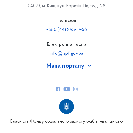
04070, м. Київ, вул. Боричів Тік, буд. 28
Телефон
+380 (44) 293-17-56
Електронна пошта
info@ispf.gov.ua
Мапа порталу
Про Фонд
Керівництво
Структура Фонду
Територіальні відділення
Вінницьке відділення
Волинське відділення
Власність Фонду соціального захисту осіб з інвалідністю
Дніпропетровське відділення