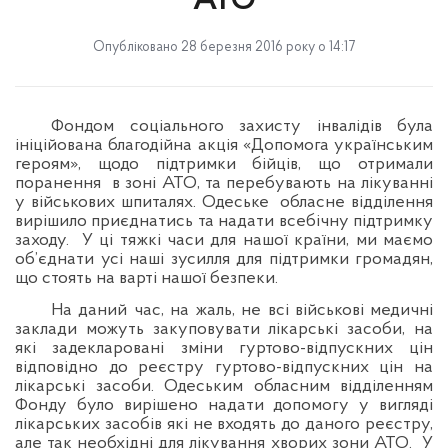
АТО
Опубліковано 28 березня 2016 року о 14:17
Фондом соціального захисту інвалідів була
ініційована благодійна акція «Допомога українським
героям», щодо підтримки бійців, що отримали
поранення в зоні АТО, та перебувають на лікуванні
у військових шпиталях. Одеське
обласне відділення
вирішило приєднатись та надати всебічну підтримку
заходу.
У ці тяжкі часи для нашої країни, ми маємо
об’єднати усі наші зусилля для підтримки громадян,
що стоять на варті нашої безпеки.
На даний час, на жаль, не всі військові медичні
заклади можуть закуповувати лікарські засоби, на
які задекларовані зміни гуртово-відпускних цін
відповідно до реєстру гуртово-відпускних цін на
лікарські засоби. Одеським обласним відділенням
Фонду було вирішено надати допомогу у вигляді
лікарських засобів які не входять до даного реєстру,
але так необхідні для лікування хворих зони АТО.
У