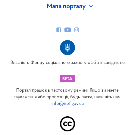
Мапа порталу
Про Фонд
Керівництво
Структура Фонду
Територіальні відділення
Вінницьке відділення
Волинське відділення
Власність Фонду соціального захисту осіб з інвалідністю
Дніпропетровське відділення
Донецьке відділення
Житомирське відділення
Портал працює в тестовому режимі. Якщо ви маєте
Закарпатське відділення
зауваження або пропозиції, будь ласка, напишіть нам:
info@ispf.gov.ua
Запорізьке відділення
Івано-Франківське відділення
Київське міське відділення
Київське обласне відділення