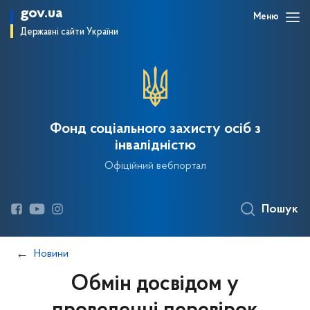
gov.ua
Меню
Державні сайти України
Фонд соціального захисту осіб з
інвалідністю
Офіційний вебпортал
Пошук
Новини
Обмін досвідом у