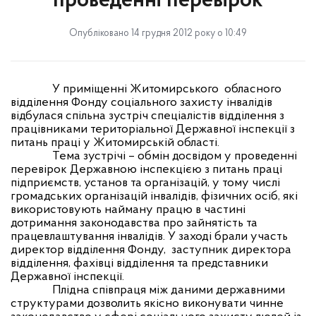
проведенні перевірок
Опубліковано 14 грудня 2012 року о 10:49
У приміщенні Житомирського
обласного
відділення Фонду соціального захисту інвалідів
відбулася спільна зустріч спеціалістів відділення
з
працівниками територіальної Державної інспекції з
питань праці у Житомирській області.
Тема зустрічі – обмін досвідом у проведенні
перевірок Державною інспекцією з питань праці
підприємств, установ та організацій, у тому числі
громадських організацій інвалідів, фізичних осіб, які
використовують найману працю в частині
дотримання законодавства про зайнятість та
працевлаштування інвалідів. У заході брали участь
директор відділення Фонду,
заступник директора
відділення, фахівці відділення та представники
Державної інспекції.
Плідна співпраця між даними державними
структурами дозволить якісно виконувати чинне