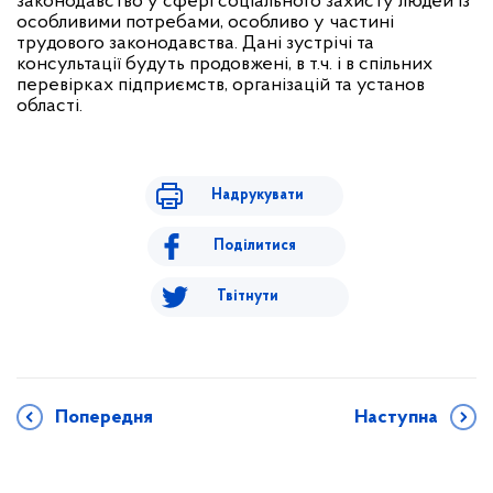
законодавство у сфері соціального захисту людей із
особливими потребами, особливо у частині
трудового законодавства. Дані зустрічі та
консультації будуть продовжені, в т.ч. і в спільних
перевірках підприємств, організацій та установ
області.
Надрукувати
Поділитися
Твітнути
Попередня
Наступна