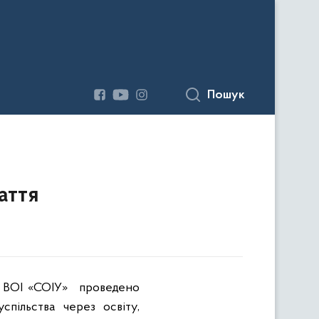
Пошук
аття
в ВОІ «СОІУ»
проведено
спільства через освіту,