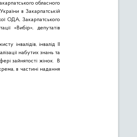
Закарпатського обласного
 України в Закарпатській
ької ОДА, Закарпатського
ації «Вибір», депутатів
ту інвалідів, інвалід ІІ
алізації набутих знань та
сфері зайнятості жінок.
В
крема, в частині надання