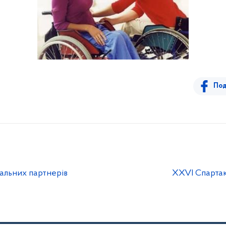
Под
альних партнерів
XXVI Спартак