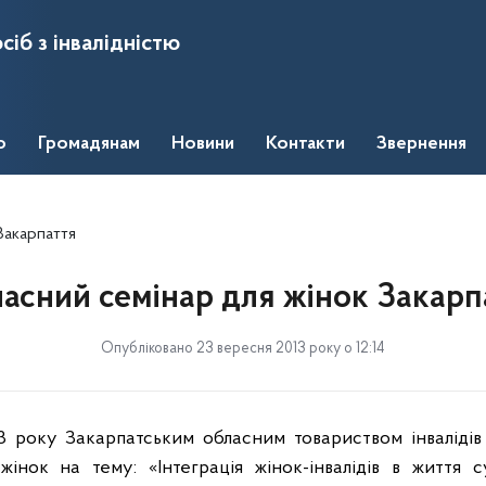
сіб з інвалідністю
о
Громадянам
Новини
Контакти
Звернення
Закарпаття
асний семінар для жінок Закарп
Опубліковано 23 вересня 2013 року о 12:14
3 року Закарпатським обласним товариством інваліді
інок на тему: «Інтеграція жінок-інвалідів в життя су