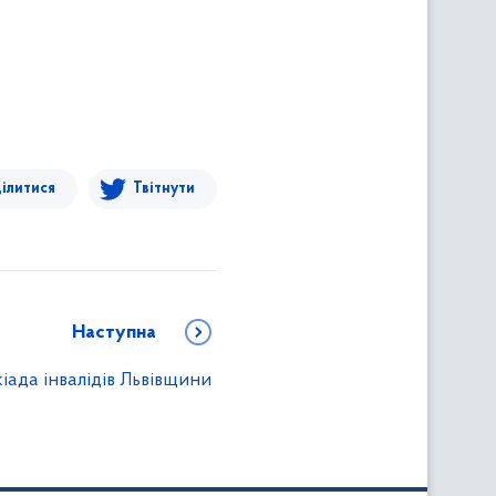
ілитися
Твітнути
Наступна
іада інвалідів Львівщини