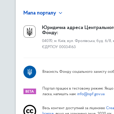
Мапа порталу
Про Фонд
Юридична адреса Центральног
Фонду:
Керівництво
04070, м. Київ, вул. Фролівська, буд. 6/8,
Структура Фонду
ЄДРПОУ 00034163
Територіальні відділення
Вінницьке відділення
Волинське відділення
Власність Фонду соціального захисту осіб
Дніпропетровське відділення
Донецьке відділення
Житомирське відділення
Портал працює в тестовому режимі. Якщо 
ласка, напишіть нам:
info@ispf.gov.ua
Закарпатське відділення
Запорізьке відділення
Весь контент доступний за ліцензією
Crea
Івано-Франківське відділення
license
, якщо не зазначено інше. 2020 рік