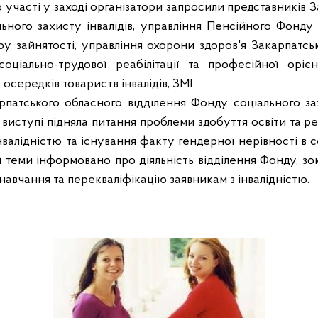
о участі у заході організатори запросили представників 
ьного захисту інвалідів, управління Пенсійного Фонду
ру зайнятості, управління охорони здоров'я Закарпатс
оціально-трудової реабілітації та професійної орієнт
осередків товариств інвалідів, ЗМІ.
патського обласного відділення Фонду соціального захис
 виступі підняла питання проблеми здобуття освіти та ре
інвалідністю та існування факту гендерної нерівності в 
 теми інформовано про діяльність відділення Фонду, зо
навчання та перекваліфікацію заявникам з інвалідністю.