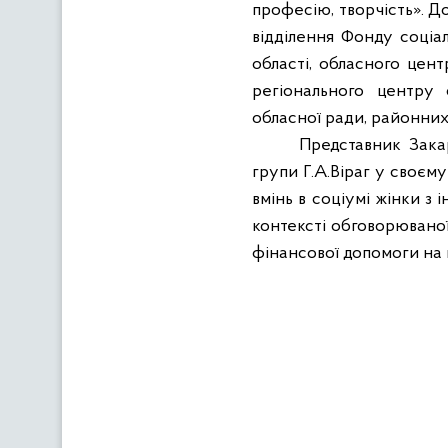
професію, творчість». Д
відділення Фонду соціал
області, обласного цент
регіонального центру с
обласної ради, районних 
Представник Закар
групи Г.А.Віраг у своєму
вмінь в соціумі жінки з 
контексті обговорюваної
фінансової допомоги на 