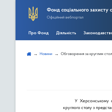
Фонд соціального захисту о
Офіційний вебпортал
Про Фонд
Діяльність
Законодавств
Новини
Обговорення за круглим сто
У Херсонському об
круглого столу з предст