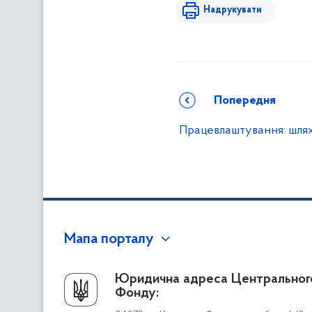
Надрукувати
Попередня
Працевлаштування: шля
Мапа порталу
Про Фонд
Юридична адреса Центральног
Фонду:
Керівництво