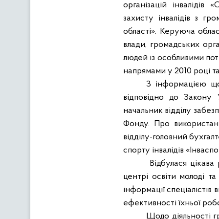
організацій інвалідів 
захисту інвалідів з гр
області». Керуюча облас
влади, громадських орга
людей із особливими по
напрямами у 2010 році та
З інформацією що
відповідно до Закону 
начальник відділу забез
Фонду. Про використан
відділу-головний бухгалт
спорту інвалідів «Інвасп
Відбулася цікава
центрі освіти молоді т
інформації спеціалістів 
ефективності їхньої роб
Щодо діяльності г