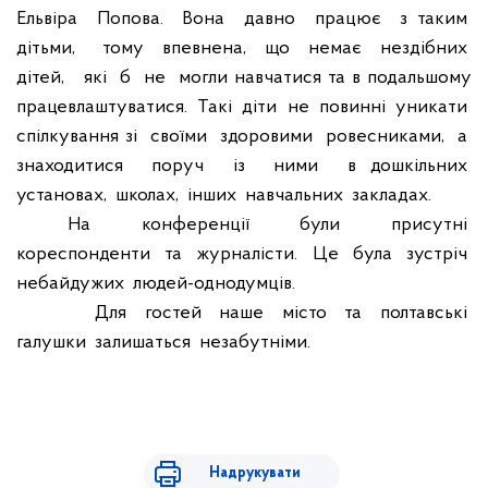
Ельвіра
Попова.
Вона
давно
працює
з таким
дітьми,
тому
впевнена,
що
немає
нездібних
дітей,
які
б
не
могли навчатися та в подальшому
працевлаштуватися.
Такі
діти
не
повинні
уникати
спілкування зі
своїми
здоровими
ровесниками,
а
знаходитися
поруч
із
ними
в дошкільних
установах,
школах,
інших
навчальних
закладах.
На
конференції
були
присутні
кореспонденти
та
журналісти.
Це
була
зустріч
небайдужих
людей-однодумців.
Для
гостей
наше
місто
та
полтавські
галушки
залишаться
незабутніми.
Надрукувати