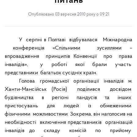
питань
Опубліковано 03 вересня 2010 року о 09:21
У
серпні в Полтаві
відбувалася
Міжнародна
конференція «Спільними
зусиллями –
впровадження
принципів Конвенції
про
права
інвалідів»,
у
роботі
якої
брали
участь
представники
багатьох сусідніх країн.
Голова
громадської
організації
інвалідів
м.
Ханти-Мансійськ (Росія)
поділився
досвідом
будівництва
в
регіоні
пандусів
та
інших
пристосувань
для
людей
із
обмеженими
фізичними
можливостями. Зокрема, він наголосив на
необхідності
включення представників
організацій
інвалідів до
складу
комісій
по
прийому