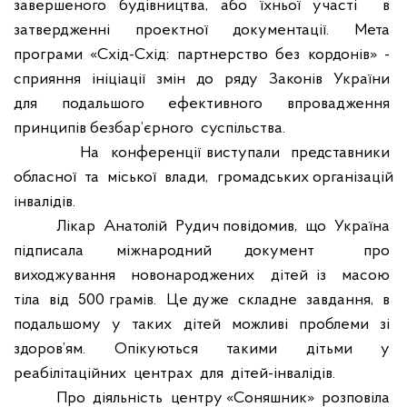
завершеного будівництва, або їхньої участі
в
затвердженні
проектної
документації.
Мета
програми
«Схід-Схід:
партнерство
без
кордонів»
-
сприяння
ініціації
змін
до
ряду
Законів
України
для
подальшого
ефективного
впровадження
принципів безбар’єрного
суспільства.
На
конференції виступали
представники
обласної
та
міської
влади,
громадських організацій
інвалідів.
Лікар
Анатолій
Рудич повідомив,
що
Україна
підписала
міжнародний
документ
про
виходжування
новонароджених
дітей із
масою
тіла
від
500 грамів.
Це дуже
складне
завдання,
в
подальшому
у
таких
дітей
можливі
проблеми
зі
здоров’ям.
Опікуються
такими
дітьми
у
реабілітаційних
центрах
для
дітей-інвалідів.
Про
діяльність
центру «Соняшник»
розповіла