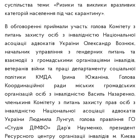
суспільства теми: «Ризики та виклики вразливих
категорій населення під час карантину».
В обговоренні приймали участь: голова Комітету з
питань захисту осіб з інвалідністю Національної
асоціації адвокатів України Олександр Вознюк,
начальник управління з гендерних питань та
взаємодії з громадськими організаціями інвалідів,
ветеранів війни та праці департаменту соціальної
політики КМДА Ірина Южаніна, Голова
Координаційної ради міських громадських
організацій осіб з інвалідністю Василь Назаренко,
членькиня Комітету з питань захисту прав осіб з
інвалідністю Національної асоціації адвокатів
України Людмила Лунгул, голова правління ГО
«Студія ДІМФО» Дар’я Науменко, президент
Ресурсного центру організації інвалідів м. Києва