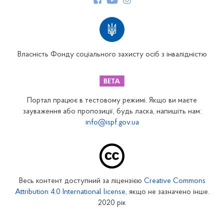
Структура Фонду
Територіальні відділення
Вінницьке відділення
Волинське відділення
Власність Фонду соціального захисту осіб з інвалідністю
Дніпропетровське відділення
Донецьке відділення
Житомирське відділення
Портал працює в тестовому режимі. Якщо ви маєте
Закарпатське відділення
зауваження або пропозиції, будь ласка, напишіть нам:
info@ispf.gov.ua
Запорізьке відділення
Івано-Франківське відділення
Київське міське відділення
Київське обласне відділення
Весь контент доступний за ліцензією
Creative Commons
Кіровоградське відділення
Attribution 4.0 International license
, якщо не зазначено інше.
Луганське відділення
2020 рік
Львівське відділення