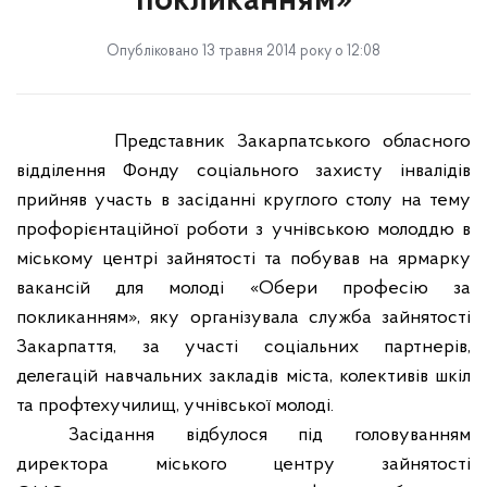
покликанням»
Опубліковано 13 травня 2014 року о 12:08
Представник Закарпатського обласного
відділення Фонду соціального захисту інвалідів
прийняв участь в засіданні круглого столу на тему
профорієнтаційної роботи з учнівською молоддю в
міському центрі зайнятості та побував на ярмарку
вакансій для молоді «Обери професію за
покликанням», яку організувала служба зайнятості
Закарпаття, за участі соціальних партнерів,
делегацій навчальних закладів міста, колективів шкіл
та профтехучилищ, учнівської молоді.
Засідання відбулося під головуванням
директора міського центру зайнятості