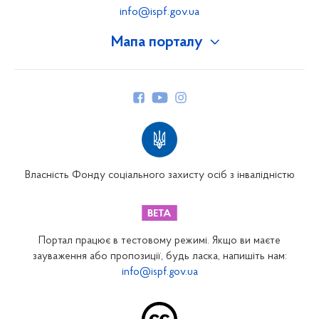
info@ispf.gov.ua
Мапа порталу
Про Фонд
Керівництво
Структура Фонду
Територіальні відділення
Вінницьке відділення
Волинське відділення
Власність Фонду соціального захисту осіб з інвалідністю
Дніпропетровське відділення
Донецьке відділення
Житомирське відділення
Портал працює в тестовому режимі. Якщо ви маєте
Закарпатське відділення
зауваження або пропозиції, будь ласка, напишіть нам:
info@ispf.gov.ua
Запорізьке відділення
Івано-Франківське відділення