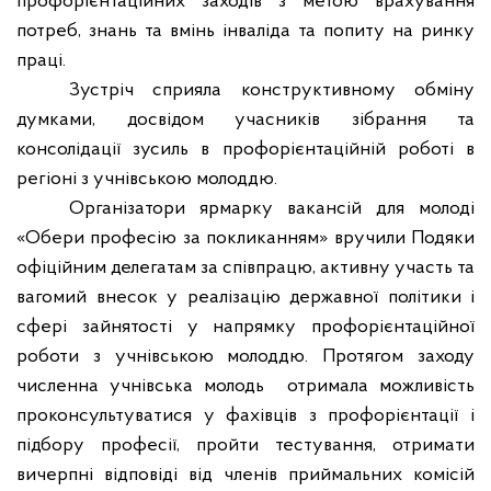
профорієнтаційних заходів з метою врахування
потреб, знань та вмінь інваліда та попиту на ринку
праці.
Зустріч сприяла конструктивному обміну
думками, досвідом учасників зібрання та
консолідації зусиль в профорієнтаційній роботі в
регіоні з учнівською молоддю.
Організатори ярмарку вакансій для молоді
«Обери професію за покликанням» вручили Подяки
офіційним делегатам за співпрацю, активну участь та
вагомий внесок у реалізацію державної політики і
сфері зайнятості у напрямку профорієнтаційної
роботи з учнівською молоддю. Протягом заходу
численна учнівська молодь
отримала можливість
проконсультуватися у фахівців з профорієнтації і
підбору професії, пройти тестування, отримати
вичерпні відповіді від членів приймальних комісій