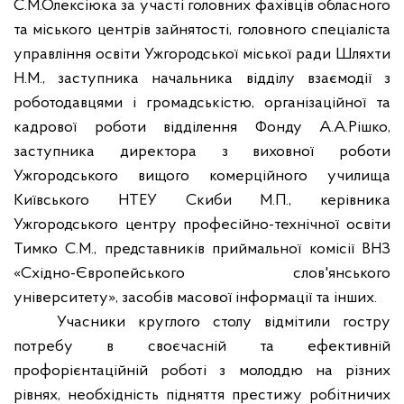
С.М.Олексіюка за участі головних фахівців обласного
та міського центрів зайнятості, головного спеціаліста
управління освіти Ужгородської міської ради Шляхти
Н.М., заступника начальника відділу взаємодії з
роботодавцями і громадськістю, організаційної та
кадрової роботи відділення Фонду А.А.Рішко,
заступника директора з виховної роботи
Ужгородського вищого комерційного училища
Київського НТЕУ Скиби М.П., керівника
Ужгородського центру професійно-технічної освіти
Тимко С.М., представників приймальної комісії ВНЗ
«Східно-Європейського слов
'
янського
університету», засобів масової інформації та інших.
Учасники круглого столу відмітили гостру
потребу в своєчасній та ефективній
профорієнтаційній роботі з молоддю на різних
рівнях, необхідність підняття престижу робітничих