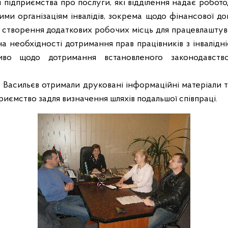
 підприємства про послуги, які відділення надає роботод
ми організаціям інвалідів, зокрема щодо фінансової д
а створення додаткових робочих місць для працевлашту
а необхідності дотримання прав працівників з інвалідн
ливо щодо дотримання встановленого законодавство
. Васильєв отримали друковані інформаційні матеріали 
приємство задля визначення шляхів подальшої співпраці.