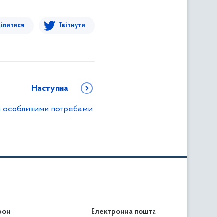
ілитися
Твітнути
Наступна
 з особливими потребами
фон
льність
Електронна пошта