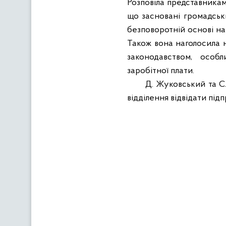
Розповіла представникам
що засновані громадськи
безповоротній основі н
Також вона наголосила н
законодавством, особ
заробітної плати.
Д. Жуковський та С
відділення відвідати під