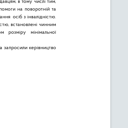
авцям, в тому числі тим,
опомоги на поворотній та
вання
осіб з інвалідністю.
істю, встановлені чинним
м розміру мінімальної
та запросили керівництво