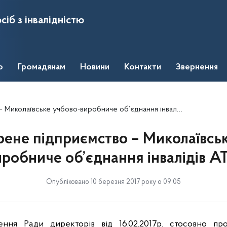
сіб з інвалідністю
о
Громадянам
Новини
Контакти
Звернення
колаївське учбово-виробниче об’єднання інвалідів АТО
ене підприємство – Миколаївсь
иробниче об’єднання інвалідів А
Опубліковано 10 березня 2017 року о 09:05
ння Ради директорів від 16.02.2017р. стосовно пр