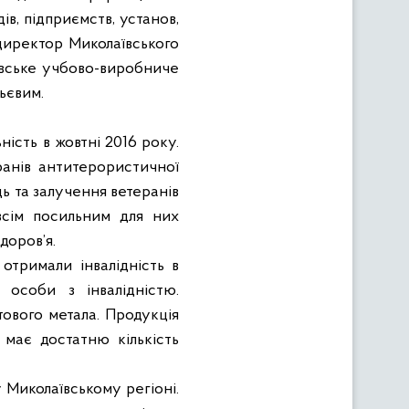
ів, підприємств, установ,
 директор Миколаївського
ївське учбово-виробниче
ьєвим.
ість в жовтні 2016 року.
ранів антитерористичної
ь та залучення ветеранів
 всім посильним для них
доров’я.
отримали інвалідність в
 особи з інвалідністю.
тового метала. Продукція
 має достатню кількість
у Миколаївському регіоні.