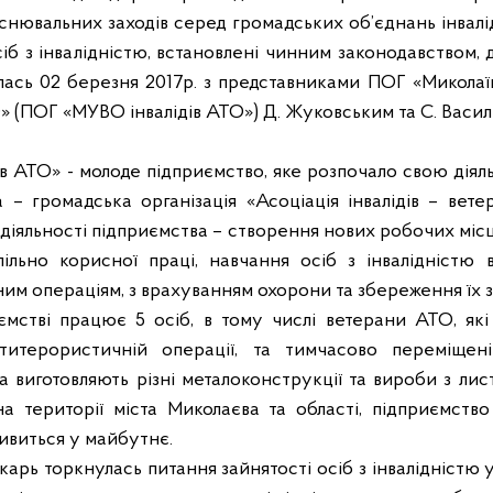
снювальних заходів серед громадських об’єднань інвалід
сіб з інвалідністю, встановлені чинним законодавством,
ілась 02 березня 2017р. з представниками ПОГ «Микола
О» (ПОГ «МУВО інвалідів АТО») Д. Жуковським та С. Васил
 АТО» - молоде підприємство, яке розпочало свою діяльн
 – громадська організація «Асоціація інвалідів – вете
 діяльності підприємства – створення нових робочих місц
пільно корисної праці, навчання осіб з інвалідністю
ним операціям, з врахуванням охорони та збереження їх з
ємстві працює 5 осіб, в тому числі ветерани АТО, які 
нтитерористичній операції, та тимчасово переміщені
 виготовляють різні металоконструкції та вироби з лис
а території міста Миколаєва та області, підприємство
ивиться у майбутнє.
Чекарь торкнулась питання зайнятості осіб з інвалідністю 