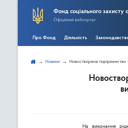
Фонд соціального захисту о
Офіційний вебпортал
Про Фонд
Діяльність
Законодавств
Новини
Новостворене підприємство – Ми
Новоствор
в
На виконання ріше