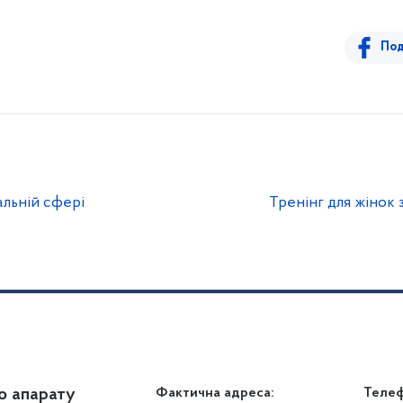
Под
альній сфері
Тренінг для жінок
о апарату
Громадянам
Фактична адреса:
Теле
Дія