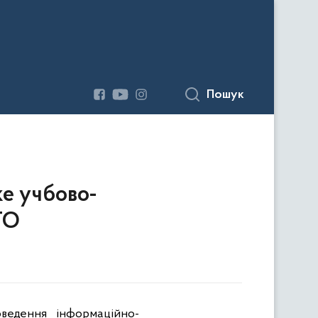
Пошук
ке учбово-
ТО
оведення інформаційно-