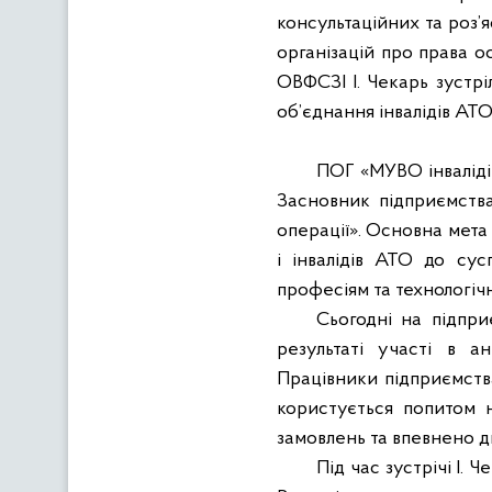
консультаційних та роз’я
організацій про права о
ОВФСЗІ І. Чекарь зустр
об’єднання інвалідів АТ
ПОГ «МУВО інвалідів
Засновник підприємства
операції». Основна мета
і інвалідів АТО до сус
професіям та технологіч
Сьогодні на підпри
результаті участі в а
Працівники підприємства
користується попитом н
замовлень та впевнено д
Під час зустрічі І. 