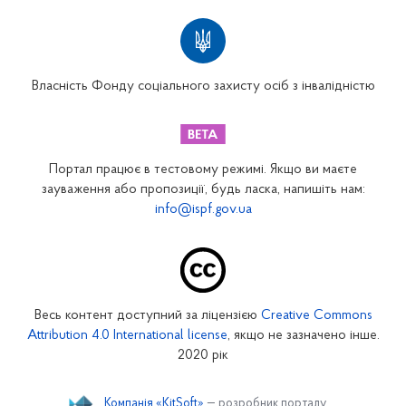
Територіальні відділення
Вінницьке відділення
Волинське відділення
Власність Фонду соціального захисту осіб з інвалідністю
Дніпропетровське відділення
Донецьке відділення
Житомирське відділення
Портал працює в тестовому режимі. Якщо ви маєте
Закарпатське відділення
зауваження або пропозиції, будь ласка, напишіть нам:
info@ispf.gov.ua
Запорізьке відділення
Івано-Франківське відділення
Київське міське відділення
Київське обласне відділення
Весь контент доступний за ліцензією
Creative Commons
Кіровоградське відділення
Attribution 4.0 International license
, якщо не зазначено інше.
Луганське відділення
2020 рік
Львівське відділення
Компанія «KitSoft»
— розробник порталу