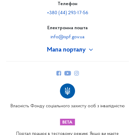
Телефон
+380 (44) 293-17-56
Електронна пошта
info@ispf.gov.ua
Мапа порталу
Про Фонд
Керівництво
Структура Фонду
Територіальні відділення
Вінницьке відділення
Волинське відділення
Власність Фонду соціального захисту осіб з інвалідністю
Дніпропетровське відділення
Донецьке відділення
Житомирське відділення
Портал працює в тестовому режимі. Якщо ви маєте