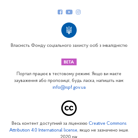
Керівництво
Структура Фонду
Територіальні відділення
Вінницьке відділення
Волинське відділення
Власність Фонду соціального захисту осіб з інвалідністю
Дніпропетровське відділення
Донецьке відділення
Житомирське відділення
Портал працює в тестовому режимі. Якщо ви маєте
Закарпатське відділення
зауваження або пропозиції, будь ласка, напишіть нам:
info@ispf.gov.ua
Запорізьке відділення
Івано-Франківське відділення
Київське міське відділення
Київське обласне відділення
Весь контент доступний за ліцензією
Creative Commons
Кіровоградське відділення
Attribution 4.0 International license
, якщо не зазначено інше.
Луганське відділення
2020 рік