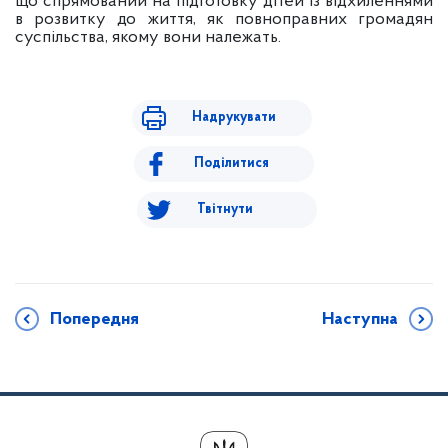
що спрямований на підготовку дітей із відхиленнями
в розвитку до життя, як повноправних громадян
суспільства, якому вони належать.
Надрукувати
Поділитися
Твітнути
Попередня
Наступна