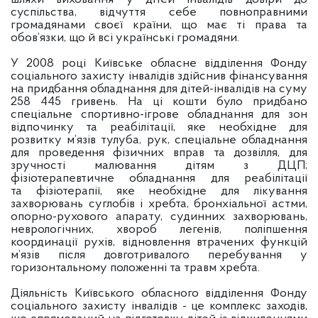
суспільства, відчуття себе повноправними
громадянами своєї країни, що має ті права та
обов’язки, що й всі українські громадяни.
У 2008 році Київське обласне відділення
Фонду
соціального захисту інвалідів здійснив фінансування
на придбання обладнання для дітей-інвалідів на суму
258 445 гривень. На ці кошти було придбано
спеціальне спортивно-ігрове обладнання для зон
відпочинку та реабілітації, яке необхідне для
розвитку м’язів тулуба, рук, спеціальне обладнання
для проведення фізичних вправ та дозвілля, для
зручності малювання дітям з ДЦП;
фізіотерапевтичне обладнання для реабілітації
та фізіотерапії, яке необхідне для лікування
захворювань суглобів і хребта, бронхіальної астми,
опорно-рухового апарату, судинних захворювань,
неврологічних, хвороб легенів, поліпшення
координації рухів, відновлення втрачених функцій
м’язів після довготривалого перебування у
горизонтальному положенні та травм хребта.
Діяльність Київського обласного відділення Фонду
соціального захисту інвалідів - це комплекс заходів,