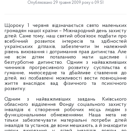
Опубліковано 29 травня 2009 року о 09:51
Щороку 1 червня відзначається свято маленьких
громадян нашої країни – Міжнародний день захисту
дітей. Саме тому, наш святий обов’язок подбати про
всебічний розвиток інтересів та здібностей
українських дітлахів, забезпечити їм належний
рівень виховання і дотримання прав дитинства. Але
не всім дітям поталанило мати щасливе і
безтурботне дитинство.
Одним з найважливіших
чинників прогресивного розвитку суспільства є
гуманне, милосердне та дбайливе ставлення до
дітей, які позбавлені можливості вести повноцінне
життя внаслідок вад фізичного та психічного
розвитку.
Одним з найважливіших завдань Київського
обласного відділення Фонду соціального захисту
інвалідів є створення робочих місць людям з
функціональними обмеженнями.
Наша мета не
тільки забезпечувати матеріальні потреби дітей
інвалідів та установ, де вони мешкають, а й знаходити
шляхи виховання у дітей інвалідів довіри до