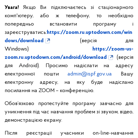
Увага!
Якщо Ви підключаєтесь зі стаціонарного
комп'ютеру, або ж телефону, то необхідно
попередньо встановити програму і
зареєструватись:
https://zoom.ru.uptodown.com/win
dows/download
(версія для
Windows)
https://zoom-us-
zoom.ru.uptodown.com/android/download
(версія
для Android).
Просимо надіслати на адресу
електронної пошти
admin@ispf.gov.ua
Вашу
електронну адресу, на яку буде надіслано
посилання на ZOOM – конференцію.
Обов’язково протестуйте програму завчасно для
уникнення під час навчання проблем зі звуком, відео,
демонстрацією екрану.
Після реєстрації учасники on-line-навчання