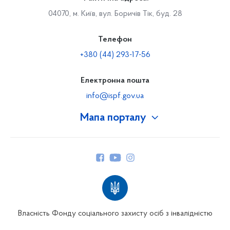
04070, м. Київ, вул. Боричів Тік, буд. 28
Телефон
+380 (44) 293-17-56
Електронна пошта
info@ispf.gov.ua
Мапа порталу
Про Фонд
Керівництво
Структура Фонду
Територіальні відділення
Вінницьке відділення
Волинське відділення
Власність Фонду соціального захисту осіб з інвалідністю
Дніпропетровське відділення