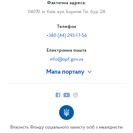
Фактична адреса:
04070, м. Київ, вул. Боричів Тік, буд. 28
Телефон
+380 (44) 293-17-56
Електронна пошта
info@ispf.gov.ua
Мапа порталу
Про Фонд
Керівництво
Структура Фонду
Територіальні відділення
Вінницьке відділення
Волинське відділення
Власність Фонду соціального захисту осіб з інвалідністю
Дніпропетровське відділення