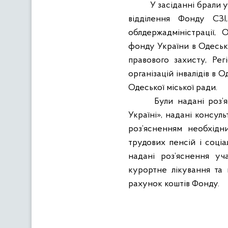
У засіданні брали 
відділення Фонду СЗІ
облдержадміністрації, 
фонду України в Одеські
правового захисту, Рег
організацій інвалідів в 
Одеської міської ради.
Були надані роз’
Україні», надані консульт
роз’ясненням необхідн
трудових пенсій і соціа
надані роз’яснення уч
курортне лікування та 
рахунок коштів Фонду.