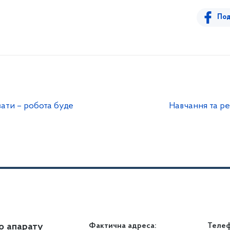
Под
ати – робота буде
Навчання та ре
о апарату
Громадянам
Фактична адреса:
Теле
Дія