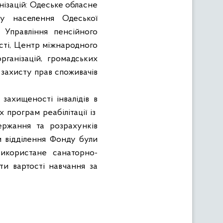
нізацій: Одеське обласне
ту населення Одеської
е Управління пенсійного
асті, Центр міжнародного
рганізацій, громадських
і захисту прав споживачів
захищеності інвалідів в
 програм реабілітації із
ержання та розрахунків
и відділення Фонду були
икористане санаторно-
ти вартості навчання за