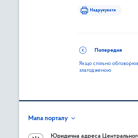
Надрукувати
Попередня
Якщо спільно обговорюв
злагодженою
Мапа порталу
Про Фонд
Юридична адреса Центральног