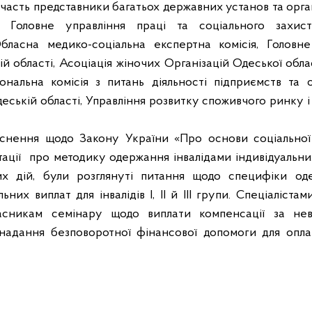
участь представники багатьох державних установ та орга
, Головне управління праці та соціального захис
Обласна медико-соціальна експертна комісія, Головн
й області, Асоціація жіночих Організацій Одеської обл
іональна комісія з питань діяльності підприємств та о
Одеській області, Управління розвитку споживчого ринку 
яснення щодо Закону України «Про основи соціальної 
ації
про методику одержання інвалідами індивідуальних
их дій, були розглянуті питання щодо специфіки од
льних виплат для інвалідів
I
,
II
й
III
групи. Спеціалістам
асникам семінару щодо виплати компенсації за нев
надання безповоротної фінансової допомоги для опла