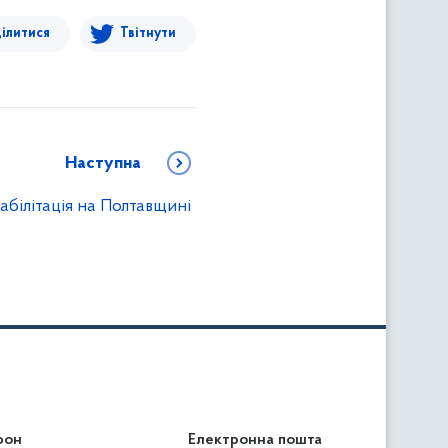
ілитися
Твітнути
Наступна
абілітація на Полтавщині
фон
льність
Електронна пошта