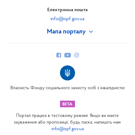
Електронна пошта
info@ispf.gov.ua
Мапа порталу
Про Фонд
Керівництво
Структура Фонду
Територіальні відділення
Вінницьке відділення
Волинське відділення
Власність Фонду соціального захисту осіб з інвалідністю
Дніпропетровське відділення
Донецьке відділення
Житомирське відділення
Портал працює в тестовому режимі. Якщо ви маєте
Закарпатське відділення
зауваження або пропозиції, будь ласка, напишіть нам:
info@ispf.gov.ua
Запорізьке відділення