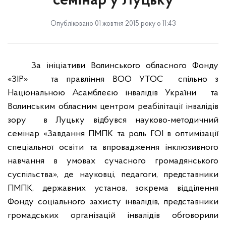
семінар у Луцьку
Опубліковано 01 жовтня 2015 року о 11:43
За ініціативи Волинського обласного Фонду
«ЗІР»
та правління ВОО УТОС
спільно з
Національною Асамблеєю інвалідів України
та
Волинським обласним центром реабілітації інвалідів
зору
в Луцьку відбувся науково-методичний
семінар «Завдання ПМПК та роль ГОІ в оптимізації
спеціальної освіти та впровадження інклюзивного
навчання в умовах сучасного громадянського
суспільства», де науковці, педагоги, представники
ПМПК, державних установ, зокрема відділення
Фонду соціального захисту інвалідів, представники
громадських організацій інвалідів обговорили