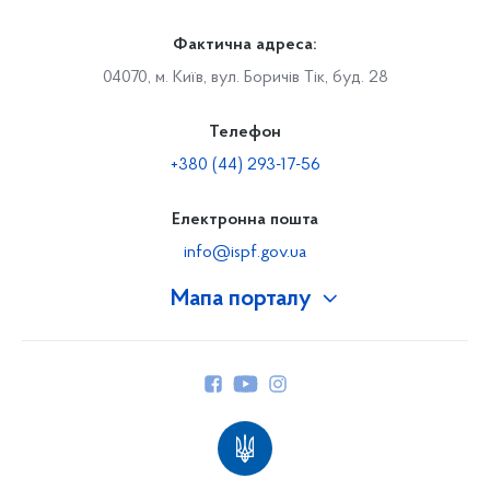
Фактична адреса:
04070, м. Київ, вул. Боричів Тік, буд. 28
Телефон
+380 (44) 293-17-56
Електронна пошта
info@ispf.gov.ua
Мапа порталу
Про Фонд
Керівництво
Структура Фонду
Територіальні відділення
Вінницьке відділення
Волинське відділення