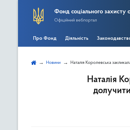
Фонд соціального захисту о
Офіційний вебпортал
Про Фонд
Діяльність
Законодавств
Новини
Наталія Королевська закликала ветеранські о
Наталія Ко
долучити