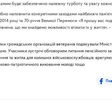
самим буде забезпечено належну турботу та увагу кожн
трібно наповнити конкретними заходами найближчі пам’ятн
 2014 році та 70-річчя Великої Перемоги. «Я прошу вас п
евнена, що ми знайдемо можливості втілити їх у життя», –
ики громадських організацій ветеранів подякували Мініст
адою. Учасники зустрічі обговорили питання пенсійного з
лення та житла для колишніх військовослужбовців, врегул
ськово-патріотичного виховання молоді тощо.
Под