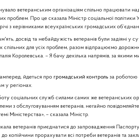
увало ветеранським організаціям спільно працювати над
х проблем. Про це сказала Міністр соціальної політики 
річі з керівниками всеукраїнських громадських об’єднан
ам'ять
,
досвід та небайдужість ветеранів були задіяні у с
к спільних для усіх проблем, разом відпрацюємо дорожн
аталія Королевська. – Я бачу декілька напрямів, за якими
самперед, йдеться про
громадський контроль
за роботою 
м у регіонах.
бот
у
соціальних служб силами самих же ветеранських орг
леми з обслуговуванням ветеранів, негайно повідомляйте
темі
Мі
ністерства», – сказала Міністр.
ликала ветеранів приєднатися до запровадження Паспорт
 до копійчини прорахувати всі потреби ветеранів та закл