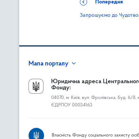
Попередня
Запрошуємо до Чудотво
Мапа порталу
Про Фонд
Юридична адреса Центральног
Фонду:
Керівництво
04070, м. Київ, вул. Фролівська, буд. 6/8,
Структура Фонду
ЄДРПОУ 00034163
Територіальні відділення
Вінницьке відділення
Волинське відділення
Власність Фонду соціального захисту осіб
Дніпропетровське відділення