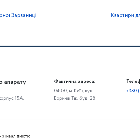
рної Зарваниці
Квартири д
о апарату
Громадянам
Фактична адреса:
Теле
Дія
Доступ до публічної інформації
Робо
04070, м. Київ, вул.
+380 (
 корпус 15А,
Боричів Тік, буд. 28
Звіти щодо роботи із запитами на отримання публічної
С
інформації
Р
Звернення громадян
с
Графік особистого прийому громадян
С
о
Електронне звернення
 з інвалідністю
Р