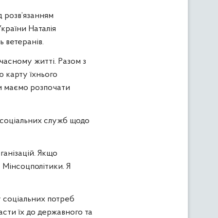
 розв’язанням
України Наталія
ь ветеранів.
учасному житті. Разом з
ю карту їхнього
 ми маємо розпочати
соціальних служб щодо
анізацій. Якщо
 Мінсоцполітики. Я
у соціальних потреб
асти їх до державного та