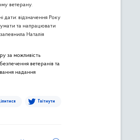
ому ветерану.
і дати: відзначення Року
одумати та напрацювати
 запевнила Наталія
ру за можливість
абезпечення ветеранів та
ювання надання
ілитися
Твітнути