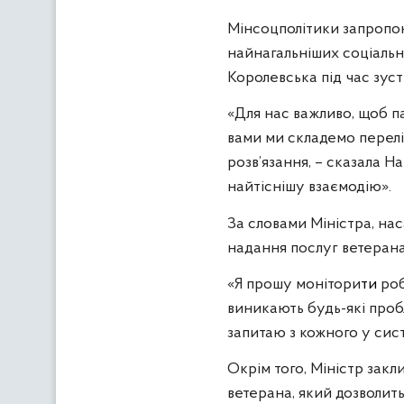
Мінсоцполітики запропон
найнагальніших соціальни
Королевська під час зуст
«Для нас важливо, щоб п
вами ми складемо перелі
розв’язання, – сказала Н
найтіснішу взаємодію».
За словами Міністра, на
надання послуг ветерана
«Я прошу монітори
ти
ро
виникають будь-які проб
запитаю з кожного у сис
Окрім того, Міністр зак
ветерана, який дозволить