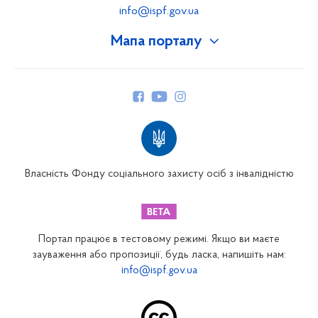
info@ispf.gov.ua
Мапа порталу
Про Фонд
Керівництво
Структура Фонду
Територіальні відділення
Вінницьке відділення
Волинське відділення
Власність Фонду соціального захисту осіб з інвалідністю
Дніпропетровське відділення
Донецьке відділення
Житомирське відділення
Портал працює в тестовому режимі. Якщо ви маєте
Закарпатське відділення
зауваження або пропозиції, будь ласка, напишіть нам:
info@ispf.gov.ua
Запорізьке відділення
Івано-Франківське відділення