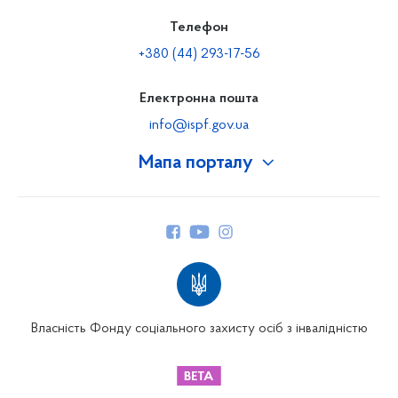
Телефон
+380 (44) 293-17-56
Електронна пошта
info@ispf.gov.ua
Мапа порталу
Про Фонд
Керівництво
Структура Фонду
Територіальні відділення
Вінницьке відділення
Волинське відділення
Власність Фонду соціального захисту осіб з інвалідністю
Дніпропетровське відділення
Донецьке відділення