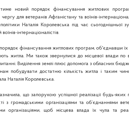
іятиме новий порядок фінансування житлових програ
ергу для ветеранів Афганістану та воїнів-інтернаціонал
ї політики Наталія Королевська під час сьогоднішньої з
 воїнів-інтернаціоналістів.
порядок фінансування житлових програм, об'єднавши їх в
ють житла. Ми також звернулися до місцевої влади по в
итанні. Виділення землі плюс допомога з обласних бюдж
 нам побудувати достатню кількість житла і таким ч
ала Наталія Королевська.
зазначила, що запорукою успішної реалізації будь-яких 
кті з громадськими організаціями та об’єднаннями вете
ими організаціями, щоб місцева влада їх чула та реа