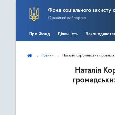
Фонд соціального захисту о
Офіційний вебпортал
Про Фонд
Діяльність
Законодавств
Новини
Наталія Королевська провела зустріч із представ
Наталія Ко
громадських