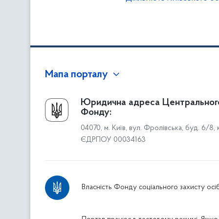
Мапа порталу
Про Фонд
Юридична адреса Центральног
Фонду:
Керівництво
04070, м. Київ, вул. Фролівська, буд. 6/8,
Структура Фонду
ЄДРПОУ 00034163
Територіальні відділення
Вінницьке відділення
Волинське відділення
Власність Фонду соціального захисту осіб
Дніпропетровське відділення
Донецьке відділення