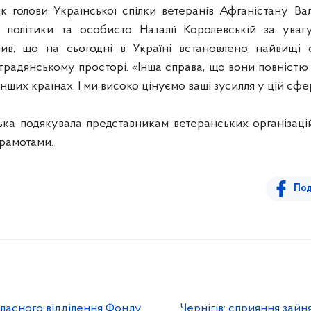
к голови Української спілки ветеранів Афганістану Ва
ї політики та особисто Наталії Королевській за ува
чив, що на сьогодні в Україні встановлено найвищі 
страдянському просторі. «Інша справа, що вони повністю
інших країнах. І ми високо цінуємо ваші зусилля у цій сфері
ька подякувала представникам ветеранських організацій
рамотами.
Под
бласного відділення Фонду
Чернігів: сприяння зайня