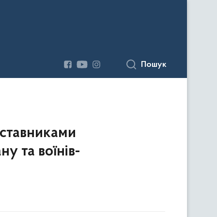
Пошук
дставниками
у та воїнів-