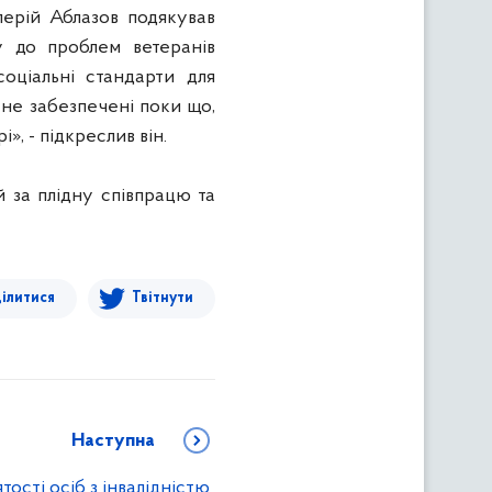
лерій Аблазов подякував
гу до проблем ветеранів
соціальні стандарти для
 не забезпечені поки що,
», - підкреслив він.
 за плідну співпрацю та
ілитися
Твітнути
Наступна
тості осіб з інвалідністю