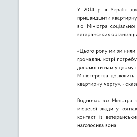
У 2014 р. в Україні д
пришвидшити квартирну ч
в.о. Міністра соціально
ветеранських організацій
«Цього року ми змінили 
громадян, котрі потребу
допомогти нам у цьому п
Міністерства дозволить
квартирну чергу», - сказ
Водночас в.о. Міністра 
місцевої влади у конта
контакт із ветеранськ
наголосила вона.