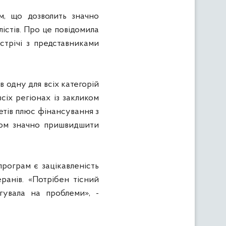
м, що дозволить значно
істів. Про це повідомила
устрічі з представниками
 одну для всіх категорій
сіх регіонах із закликом
етів плюс фінансування з
ином значно пришвидшити
програм є зацікавленість
ранів. «Потрібен тісний
гувала на проблеми», -