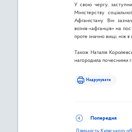
У свою чергу, заступни
Міністерству соціально
Афганістану. Він зазна
воїнів-«афганців» на по
проте значно вищі, ніж в 
Також Наталія Королевс
нагородила почесними г
Надрукувати
Попередня
Діяльність Київського о