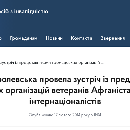
сіб з інвалідністю
о
Громадянам
Новини
Контакти
Звернення
никами громадських організацій ветеранів Афганістану та воїнів-інтернаціоналістів
ролевська провела зустріч із пре
 організацій ветеранів Афганістан
інтернаціоналістів
Опубліковано 17 лютого 2014 року о 11:04