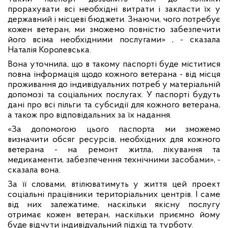
прорахувати всі необхідні витрати і закласти їх у
державний і місцеві бюджети. Знаючи, чого потребує
кожен ветеран, ми зможемо повністю забезпечити
його всіма необхідними послугами» , - сказала
Наталія Королевська.
Вона уточнила, що в такому паспорті буде міститися
повна інформація щодо кожного ветерана - від місця
проживання до індивідуальних потреб у матеріальній
допомозі та соціальних послугах. У паспорті будуть
дані про всі пільги та субсидії для кожного ветерана,
а також про відповідальних за їх надання.
«За допомогою цього паспорта ми зможемо
визначити обсяг ресурсів, необхідних для кожного
ветерана - на ремонт житла, лікування та
медикаменти, забезпечення технічними засобами», -
сказала вона.
За її словами, втілюватимуть у життя цей проект
соціальні працівники територіальних центрів. І саме
від них залежатиме, наскільки якісну послугу
отримає кожен ветеран, наскільки приємно йому
буде відчути індивідуальний підхід та турботу.