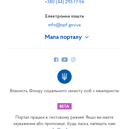
+380 (44) 293-17-56
Електронна пошта
info@ispf.gov.ua
Мапа порталу
Про Фонд
Керівництво
Структура Фонду
Територіальні відділення
Вінницьке відділення
Волинське відділення
Власність Фонду соціального захисту осіб з інвалідністю
Дніпропетровське відділення
Донецьке відділення
Житомирське відділення
Портал працює в тестовому режимі. Якщо ви маєте
Закарпатське відділення
зауваження або пропозиції, будь ласка, напишіть нам: