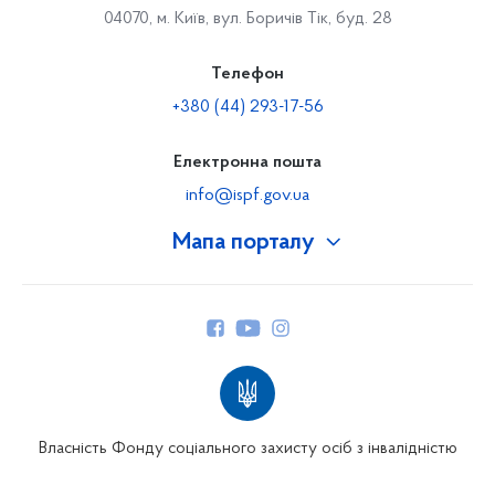
04070, м. Київ, вул. Боричів Тік, буд. 28
Телефон
+380 (44) 293-17-56
Електронна пошта
info@ispf.gov.ua
Мапа порталу
Про Фонд
Керівництво
Структура Фонду
Територіальні відділення
Вінницьке відділення
Волинське відділення
Власність Фонду соціального захисту осіб з інвалідністю
Дніпропетровське відділення