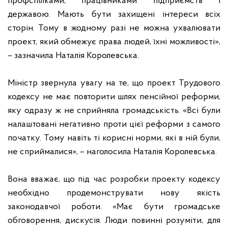
профспілками, працівниками підприємств і
державою. Мають бути захищені інтереси всіх
сторін. Тому в жодному разі не можна ухвалювати
проект, який обмежує права людей, їхні можливості»,
– зазначила Наталія Королевська.
Міністр звернула увагу на те, що проект Трудового
кодексу не має повторити шлях пенсійної реформи,
яку одразу ж не сприйняла громадськість. «Всі були
налаштовані негативно проти цієї реформи з самого
початку. Тому навіть ті корисні норми, які в ній були,
не сприймалися», – наголосила Наталія Королевська.
Вона вважає, що під час розробки проекту кодексу
необхідно продемонструвати нову якість
законодавчої роботи. «Має бути громадське
обговорення, дискусія. Люди повинні розуміти, для