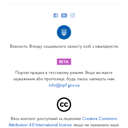
Про Фонд
Керівництво
Структура Фонду
Територіальні відділення
Вінницьке відділення
Волинське відділення
Власність Фонду соціального захисту осіб з інвалідністю
Дніпропетровське відділення
Донецьке відділення
Житомирське відділення
Портал працює в тестовому режимі. Якщо ви маєте
Закарпатське відділення
зауваження або пропозиції, будь ласка, напишіть нам:
info@ispf.gov.ua
Запорізьке відділення
Івано-Франківське відділення
Київське міське відділення
Київське обласне відділення
Весь контент доступний за ліцензією
Creative Commons
Кіровоградське відділення
Attribution 4.0 International license
, якщо не зазначено інше.