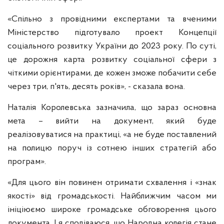
«Спільно з провідними експертами та вченими
Міністерство підготувало проект Концепції
соціального розвитку України до 2023 року. По суті,
це дорожня карта розвитку соціальної сфери з
чіткими орієнтирами, де кожен зможе побачити себе
через три, п'ять, десять років», - сказала вона.
Наталія Королевська зазначила, що зараз основна
мета – вийти на документ, який буде
реалізовуватися на практиці, «а не буде поставлений
на полицю поруч із сотнею інших стратегій або
програм».
«Для цього він повинен отримати схвалення і «знак
якості» від громадськості. Найближчим часом ми
ініціюємо широке громадське обговорення цього
документа. І я сподіваюся, що Народна колегія стане