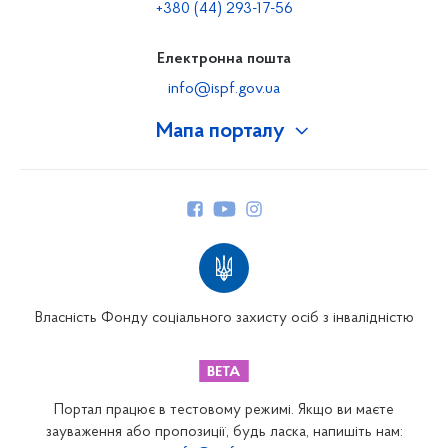
+380 (44) 293-17-56
Електронна пошта
info@ispf.gov.ua
Мапа порталу
Про Фонд
Керівництво
Структура Фонду
Територіальні відділення
Вінницьке відділення
Волинське відділення
Власність Фонду соціального захисту осіб з інвалідністю
Дніпропетровське відділення
Донецьке відділення
Житомирське відділення
Портал працює в тестовому режимі. Якщо ви маєте
Закарпатське відділення
зауваження або пропозиції, будь ласка, напишіть нам: