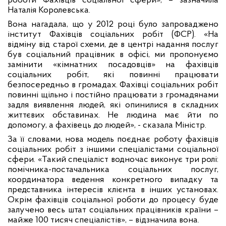
роботи Фахівців соціальної сфери», – зазначила
Наталія Королевська.
Вона нагадала, що у 2012 році було запроваджено
інститут Фахівців соціальних робіт (ФСР). «На
відміну від старої схеми, де в центрі надання послуг
був соціальний працівник в офісі, ми пропонуємо
замінити «кімнатних посадовців» на фахівців
соціальних робіт, які повинні працювати
безпосередньо в громадах. Фахівці соціальних робіт
повинні щільно і постійно працювати з громадянами
задля виявлення людей, які опинилися в складних
життєвих обставинах. Не людина має йти по
допомогу, а фахівець до людей», - сказала Міністр.
За її словами, нова модель поєднає роботу фахівців
соціальних робіт з іншими спеціалістами соціальної
сфери. «Такий спеціаліст водночас виконує три ролі:
помічника-постачальника соціальних послуг,
координатора ведення конкретного випадку та
представника інтересів клієнта в інших установах.
Окрім фахівців соціальної роботи до процесу буде
залучено весь штат соціальних працівників країни –
майже 100 тисяч спеціалістів», – відзначила вона.