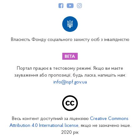
Структура Фонду
Територіальні відділення
Вінницьке відділення
Волинське відділення
Власність Фонду соціального захисту осіб з інвалідністю
Дніпропетровське відділення
Донецьке відділення
Житомирське відділення
Портал працює в тестовому режимі. Якщо ви маєте
Закарпатське відділення
зауваження або пропозиції, будь ласка, напишіть нам:
info@ispf.gov.ua
Запорізьке відділення
Івано-Франківське відділення
Київське міське відділення
Київське обласне відділення
Весь контент доступний за ліцензією
Creative Commons
Кіровоградське відділення
Attribution 4.0 International license
, якщо не зазначено інше.
Луганське відділення
2020 рік