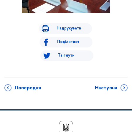
Надрукувати
Поділитися
Твітнути
Попередня
Наступна