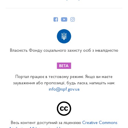
Про Фонд
Керівництво
Структура Фонду
Територіальні відділення
Вінницьке відділення
Волинське відділення
Власність Фонду соціального захисту осіб з інвалідністю
Дніпропетровське відділення
Донецьке відділення
Житомирське відділення
Портал працює в тестовому режимі. Якщо ви маєте
Закарпатське відділення
зауваження або пропозиції, будь ласка, напишіть нам:
info@ispf.gov.ua
Запорізьке відділення
Івано-Франківське відділення
Київське міське відділення
Київське обласне відділення
Весь контент доступний за ліцензією
Creative Commons
Кіровоградське відділення