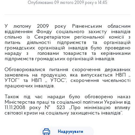
Опубліковано 09 лютого 2009 року о 14:45
У лютому 2009 року Рівненським обласним
відділенням Фонду соціального захисту інвалідів
спільно із
Секретаріатом регіональної комісії з
питань діяльності підприємств та організацій
громадських організацій інвалідів було проведено
нараду з головами товариств та керівниками
підприємств громадських організацій інвалідів.
Обговорювалися питання скорочення державних
замовлень на продукцію, яка випускається НВП „
УТОГ” та НВП „ УТОС”, скорочення чисельності
працюючих інвалідів.
Також під час наради було обговорено наказ
Міністерства праці та соціальної політики України від
11.11.2008 року № 523 „Про мінімізацію впливу
світової кризи на соціальну захищеність інвалідів”.
Надрукувати