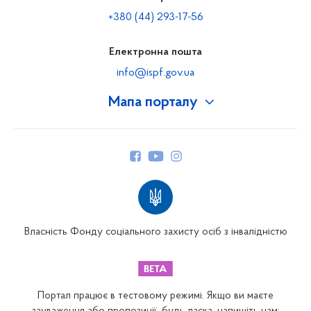
+380 (44) 293-17-56
Електронна пошта
info@ispf.gov.ua
Мапа порталу
Про Фонд
Керівництво
Структура Фонду
Територіальні відділення
Вінницьке відділення
Волинське відділення
Власність Фонду соціального захисту осіб з інвалідністю
Дніпропетровське відділення
Донецьке відділення
Житомирське відділення
Портал працює в тестовому режимі. Якщо ви маєте
Закарпатське відділення