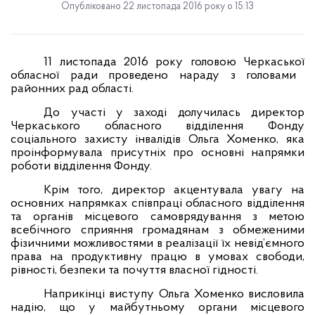
Опубліковано 22 листопада 2016 року о 15:13
11 листопада 2016 року
голов
ою Черкаської
обласної ради пров
едено нараду
з головами
районних рад області
.
До участі у заході долучилась директор
Черкаського обласного відділення Фонду
соціального захисту інвалідів Ольга Хоменко, яка
проінформувала присутніх про основні напрямки
роботи відділення Фонду.
Крім того, директор акцентувала увагу на
основних напрямках співпраці обласного відділення
та органів місцевого самоврядування з метою
всебічного сприяння громадянам з обмеженими
фізичними можливостями в реалізації їх невід’ємного
права на продуктивну працю в умовах свободи,
рівності, безпеки та почуття власної гідності.
Наприкінці виступу Ольга Хоменко висловила
надію, що у майбутньому органи місцевого