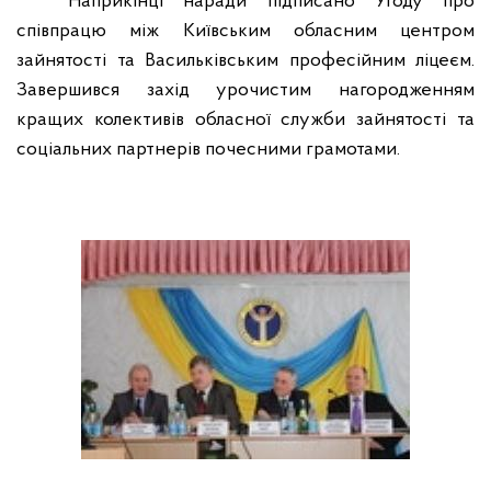
Наприкінці наради підписано Угоду про
співпрацю між Київським обласним центром
зайнятості та Васильківським професійним ліцеєм.
Завершився захід урочистим нагородженням
кращих колективів обласної служби зайнятості та
соціальних партнерів почесними грамотами.