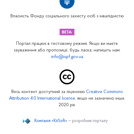
Вінницьке відділення
Волинське відділення
Власність Фонду соціального захисту осіб з інвалідністю
Дніпропетровське відділення
Донецьке відділення
Житомирське відділення
Портал працює в тестовому режимі. Якщо ви маєте
Закарпатське відділення
зауваження або пропозиції, будь ласка, напишіть нам:
info@ispf.gov.ua
Запорізьке відділення
Івано-Франківське відділення
Київське міське відділення
Київське обласне відділення
Весь контент доступний за ліцензією
Creative Commons
Кіровоградське відділення
Attribution 4.0 International license
, якщо не зазначено інше.
Луганське відділення
2020 рік
Львівське відділення
Компанія «KitSoft»
— розробник порталу
Миколаївське відділення
Одеське відділення