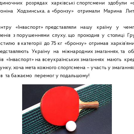
одиночних
розрядах
харківські спортсмени
здобули
«
оніна
Ходзинська, а «бронзу»
отримали
Марина
Лит
ентру
«Інваспорт» представляли
нашу
країну
у
чемп
менів
з порушеннями
слуху, що
проходив
у
столиці
Гру
 стилю
в категорії
до 75 кг
«бронзу»
отримав
харків’ян
едставляють
Україну
на
міжнародних змаганнях, та
об
ів
«Інваспорт» на всеукраїнських змаганнях
мають
кре
тунку, хоча мета кожного спортсмена – участь у змаганнях
ів
та бажаємо
перемог у подальшому!