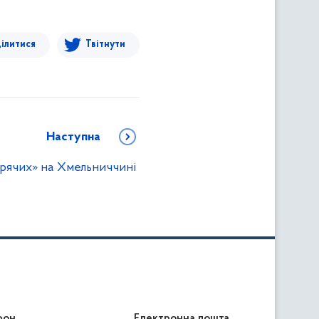
ілитися
Твітнути
Наступна
рячих» на Хмельниччині
фон
Електронна пошта