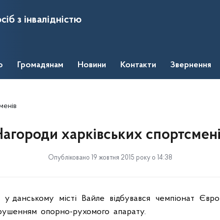
сіб з інвалідністю
о
Громадянам
Новини
Контакти
Звернення
менів
агороди харківських спортсмен
Опубліковано 19 жовтня 2015 року о 14:38
у данському
місті
Вайле
відбувався
чемпіонат
Євро
рушенням
опорно-рухомого
апарату.