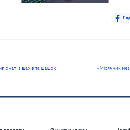
Под
мпіонат із шахів та шашок
«Місячник нез
Фактична адреса:
Теле