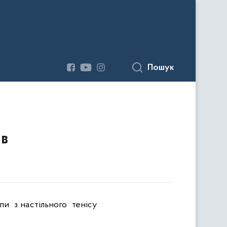
Пошук
ів
пи
з настільного
тенісу