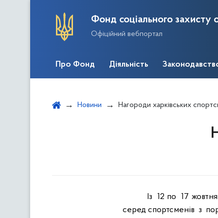
Фонд соціального захисту о
Офіційний вебпортал
Про Фонд
Діяльність
Законодавств
Новини
Нагороди харківських спортс
Н
Із
12 по
17 жовтня
серед спортсменів
з
по