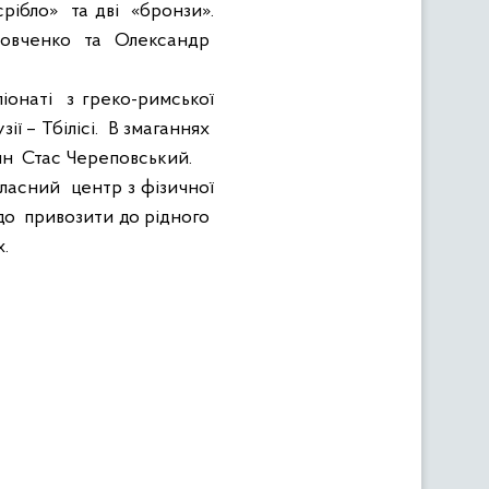
срібло»
та дві
«бронзи».
овченко
та
Олександр
іонаті
з греко-римської
зії – Тбілісі.
В змаганнях
ин
Стас Череповський.
ласний
центр з фізичної
до
привозити до рідного
.