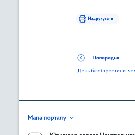
Надрукувати
Попередня
День білої тростини: че
Мапа порталу