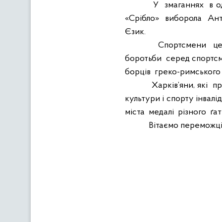
У
змаганнях
в 
«Срібло»
виборола
Ант
Єзик.
Спортсмени
ц
боротьби
серед спортс
борців
греко-римського
Харків’яни, які
пр
культури і спорту інвалід
міста
медалі
різного
ґа
Вітаємо переможц