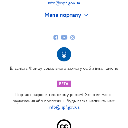
info@ispf.gov.ua
Мапа порталу
Про Фонд
Керівництво
Структура Фонду
Територіальні відділення
Вінницьке відділення
Волинське відділення
Власність Фонду соціального захисту осіб з інвалідністю
Дніпропетровське відділення
Донецьке відділення
Житомирське відділення
Портал працює в тестовому режимі. Якщо ви маєте
Закарпатське відділення
зауваження або пропозиції, будь ласка, напишіть нам:
info@ispf.gov.ua
Запорізьке відділення
Івано-Франківське відділення
Київське міське відділення