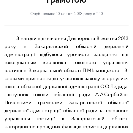
грамотою
Опубліковано 10 жовтня 2013 року о 11:10
З нагоди відзначення Дня юриста 8 жовтня 2013
року в Закарпатській обласній державній
адміністрації відбулося урочисте засідання під
головуванням керівника головного управління
юстиції в Закарпатській області П.М.Ільницького.
Зі
словами привітання до учасників заходу звернулися
голова обласної державної адміністрації О.О.Ледида,
заступник голови обласної ради А.А.Сербайло.
Почесними грамотами Закарпатської обласної
державної адміністрації, обласної ради та головного
управління юстиції в Закарпатській області
нагороджено провідних фахівців-юристів державних