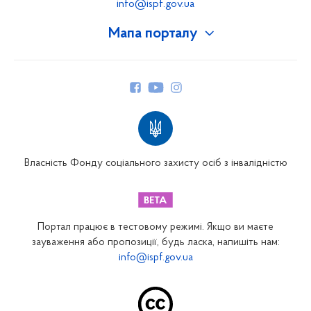
info@ispf.gov.ua
Мапа порталу
Про Фонд
Керівництво
Структура Фонду
Територіальні відділення
Вінницьке відділення
Волинське відділення
Власність Фонду соціального захисту осіб з інвалідністю
Дніпропетровське відділення
Донецьке відділення
Житомирське відділення
Портал працює в тестовому режимі. Якщо ви маєте
Закарпатське відділення
зауваження або пропозиції, будь ласка, напишіть нам:
info@ispf.gov.ua
Запорізьке відділення
Івано-Франківське відділення
Київське міське відділення