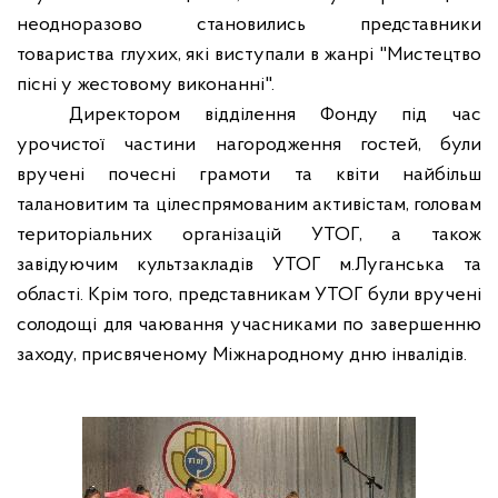
неодноразово становились представники
товариства глухих, які виступали в жанрі "Мистецтво
пісні у жестовому виконанні".
Директором відділення Фонду під час
урочистої частини нагородження гостей, були
вручені почесні грамоти та квіти найбільш
талановитим та цілеспрямованим активістам, головам
територіальних організацій УТОГ, а також
завідуючим культзакладів УТОГ м.Луганська та
області. Крім того, представникам УТОГ були вручені
солодощі для чаювання учасниками по завершенню
заходу, присвяченому Міжнародному дню інвалідів.