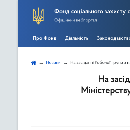
Фонд соціального захисту о
Офіційний вебпортал
Про Фонд
Діяльність
Законодавств
Новини
На засіданні Робочої групи з надання пропози
На засі
Міністерств