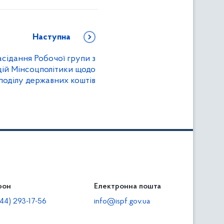
Наступна
сідання Робочої групи з
ій Мінсоцполітики щодо
поділу державних коштів
фон
льність
Електронна пошта
тодавцям
44) 293-17-56
info@ispf.gov.ua
плата адміністративно-господарських санкцій