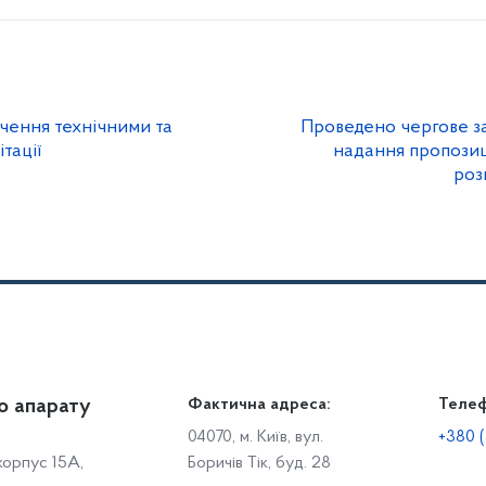
чення технічними та
Проведено чергове за
тації
надання пропозиц
роз
о апарату
Громадянам
Фактична адреса:
Теле
Дія
Доступ до публічної інформації
Робо
04070, м. Київ, вул.
+380 (
 корпус 15А,
Боричів Тік, буд. 28
Звіти щодо роботи із запитами на отримання публічної
С
інформації