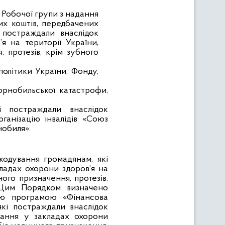
я
Робочої групи
з надання
их коштів, передбачених
постраждали внаслідок
я на території України,
, протезів, крім зубного
олітики України, Фонду,
орнобильської катастрофи,
і постраждали внаслідок
ганізаці
ю
інвалідів
«
Союз
нобиля»
.
кодування громадянам, які
ладах охорони здоров’я на
ного призначення, протезів,
Цим Порядком визначено
ою програмою «Фінансова
які постраждали внаслідок
ування у закладах охорони