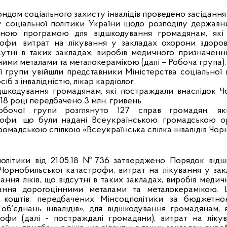
ндом соціального захисту інвалідів проведено засіданн
у соціальної політики України щодо розподілу державн
ною програмою для відшкодування громадянам, які 
офи, витрат на лікування у закладах охорони здоров’
сутні в таких закладах, виробів медичного призначення
ими металами та металокерамікою (далі – Робоча група).
 групи увійшли представники Міністерства соціальної п
б з інвалідністю, лікар кардіолог.
дшкодування громадянам, які постраждали внаслідок Ч
018 році передбачено 3 млн. гривень.
обочої групи розглянуто 127 справ громадян,
як
офи,
що були надані
Всеукраїнсько
ю
громадсько
ю
ор
ромадською спілкою «Всеукраїнська спілка інвалідів Чор
олітики від 21.05.18 №736 затверджено П
орядок відш
Чорнобильської катастрофи, витрат на лікування у зак
ання ліків, що відсутні в таких закладах, виробів медич
вання дорогоцінними металами та металокерамікою.
я коштів, передбачених Мінсоцполітики за бюджетн
об’єднань інвалідів», для відшкодування громадянам, 
рофи (далі - постраждалі громадяни), витрат на лік