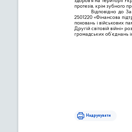
здоров’я на території Ук
протезів, крім зубного 
В
ідповідно до З
2501220 «Ф
інансова підт
поховань і військових п
Другій світовій війні» р
громадських об’єднань ін
Надрукувати