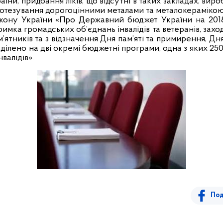
раїни, придбання ліків, що відсутні в таких закладах, ви
протезування дорогоцінними металами та металокераміко
акону України «Про Державний бюджет України на 201
римка громадських об’єднань інвалідів та ветеранів, захо
ам’ятників та з відзначення Дня пам’яті та примирення, 
озділено на дві окремі бюджетні програми, одна з яких 2
валідів».
Под