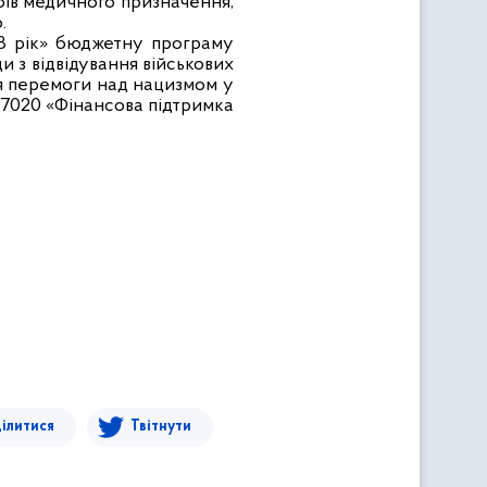
робів медичного призначення,
ю
.
8 рік» бюджетну програму
ди з відвідування військових
Дня перемоги над нацизмом у
507020 «Фінансова підтримка
ілитися
Твітнути