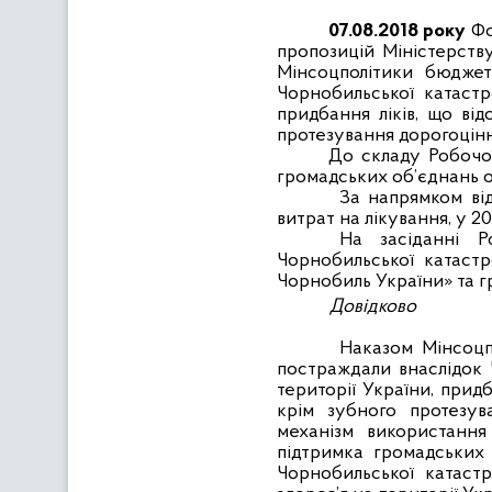
07.08.2018 року
Фо
пропозицій Міністерств
Мінсоцполітики бюджет
Чорнобильської катастр
придбання ліків, що від
протезування дорогоцінн
До складу Робочої
громадських об’єднань осі
З
а напрямком ві
витрат на лікування, у 2
На засіданні Р
Чорнобильської катастр
Чорнобиль України
»
та
г
Довідково
Наказом Мінсоцп
постраждали внаслідок 
території України, придб
крім зубного протезу
механізм використанн
підтримка громадських 
Чорнобильської катаст