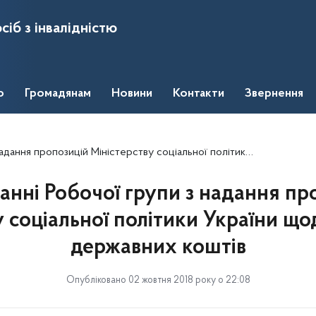
сіб з інвалідністю
о
Громадянам
Новини
Контакти
Звернення
цій Міністерству соціальної політики України щодо розподілу державних коштів
данні Робочої групи з надання пр
у соціальної політики України що
державних коштів
Опубліковано 02 жовтня 2018 року о 22:08