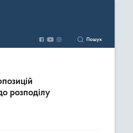
Пошук
опозицій
до розподілу