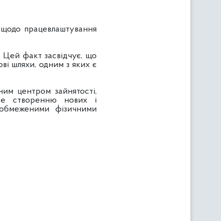
ї щодо працевлаштування
. Цей факт засвідчує, що
ві шляхи, одним з яких є
ним центром зайнятості,
аме створенню нових і
 обмеженими фізичними