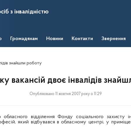
сіб з інвалідністю
о
Громадянам
Новини
Контакти
Звернення
алідів знайшли роботу
у вакансій двоє інвалідів знай
Опубліковано 11 жовтня 2007 року о 11:29
о обласного відділення Фонду соціального захисту ін
офесій, який відбувався в обласному центрі, у приміще