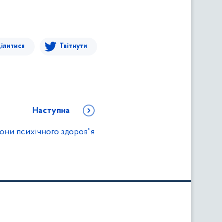
ілитися
Твітнути
Наступна
рони психічного здоров”я