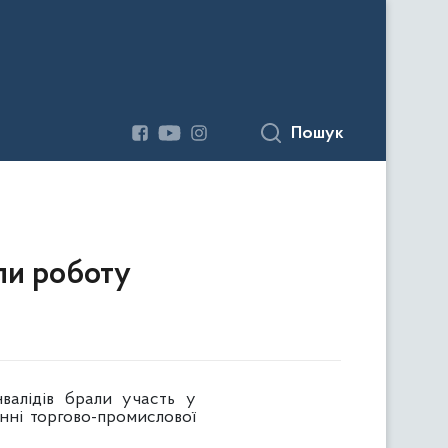
Пошук
шли роботу
валідів брали участь у
нні торгово-промислової