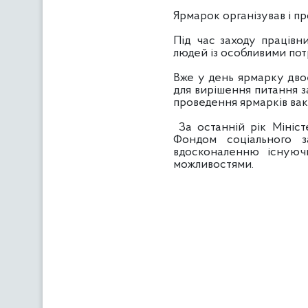
Ярмарок організував і пр
Під час заходу працівн
людей із особливими пот
Вже у день ярмарку двоє
для вирішення питання з
проведення ярмарків вака
За останній рік Мініст
Фондом соціального з
вдосконаленню існуюч
можливостями.