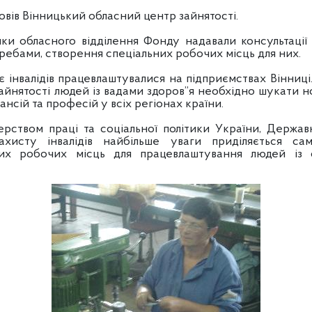
овів Вінницький обласний центр зайнятості.
ики обласного відділення Фонду надавали консультаці
ребами, створення спеціальних робочих місць для них.
 інвалідів працевлаштувалися на підприємствах Вінниці
айнятості людей із вадами здоров”я необхідно шукати но
нсій та професій у всіх регіонах країни.
ерством праці та соціальної політики України, Держав
ахисту інвалідів найбільше уваги приділяється с
их робочих місць для працевлаштування людей із