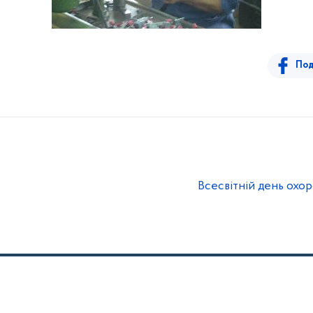
Под
Всесвітній день охо