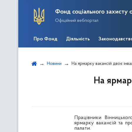
Фонд соціального захисту о
Офіційний вебпортал
Про Фонд
Діяльність
Законодавств
Новини
На ярмарку вакансій двоє інв
На ярмарк
Працівники Вінницьког
ярмарку вакансій та пр
палати.