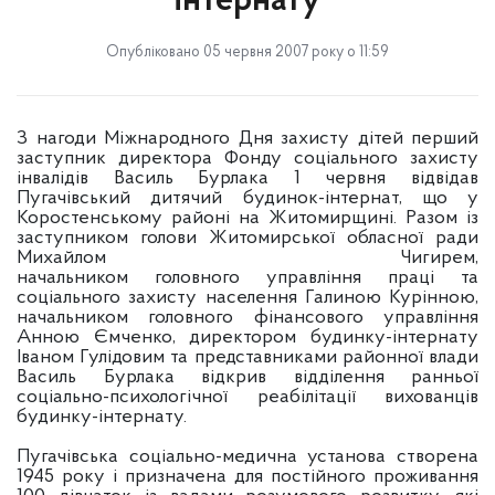
інтернату
Опубліковано 05 червня 2007 року о 11:59
З нагоди Міжнародного Дня захисту дітей перший
заступник директора Фонду соціального захисту
інвалідів Василь Бурлака 1 червня відвідав
Пугачівський дитячий будинок-інтернат, що у
Коростенському районі на Житомирщині. Разом із
заступником голови Житомирської обласної ради
Михайлом Чигирем,
начальником головного управління праці та
соціального захисту населення Галиною Курінною,
начальником головного фінансового управління
Анною Ємченко, директором будинку-інтернату
Іваном Гулідовим та представниками районної влади
Василь Бурлака відкрив відділення ранньої
соціально-психологічної реабілітації вихованців
будинку-інтернату.
Пугачівська соціально-медична установа створена
1945 року і призначена для постійного проживання