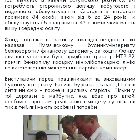
100 дівчаток із вадами розумового розвитку, які
потребують стороннього догляду, побутового і
медичного обслуговування. Сьогодні в інтернаті
проживає 84 особи віком від 5 до 24 років. Їх
обслуговують 68 працівників, 43 з-поміж яких мають
вищу і середню освіту.
Фонд соціального захисту інвалідів неодноразово
надавав Пугачівському будинку-інтернату
безповоротну фінансову допомогу. За кошти Фонду
для цієї установи було придбано трактор МТЗ-82,
причіп, бензопилу, косарку, мініхлібопекарню, лінію
по виготовленню макаронних виробів, комп”ютер.
Виступаючи перед працівниками та вихованцями
будинку-інтернату Василь Бурлака сказав: „Посієш
дитячий сміх – пожнеш щасливу старість”. Тільки у
тої держави є майбутнє, яка дбає про дітей,
особливо, про самореалізацію і місце у суспільстві
тих дітей, які мають особливі потреби.