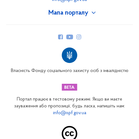
Мапа порталу
Про Фонд
Керівництво
Структура Фонду
Територіальні відділення
Вінницьке відділення
Волинське відділення
Власність Фонду соціального захисту осіб з інвалідністю
Дніпропетровське відділення
Донецьке відділення
Житомирське відділення
Портал працює в тестовому режимі. Якщо ви маєте
Закарпатське відділення
зауваження або пропозиції, будь ласка, напишіть нам:
info@ispf.gov.ua
Запорізьке відділення
Івано-Франківське відділення
Київське міське відділення