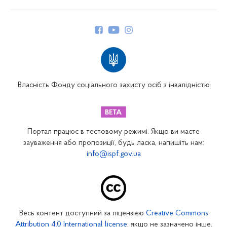
Про Фонд
Керівництво
Структура Фонду
Територіальні відділення
Вінницьке відділення
Волинське відділення
Власність Фонду соціального захисту осіб з інвалідністю
Дніпропетровське відділення
Донецьке відділення
Житомирське відділення
Портал працює в тестовому режимі. Якщо ви маєте
Закарпатське відділення
зауваження або пропозиції, будь ласка, напишіть нам:
info@ispf.gov.ua
Запорізьке відділення
Івано-Франківське відділення
Київське міське відділення
Київське обласне відділення
Весь контент доступний за ліцензією
Creative Commons
Кіровоградське відділення
Attribution 4.0 International license
, якщо не зазначено інше.