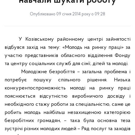
навчали шукати роботу
Опубліковано 09 січня 2014 року о 09:28
У Козівському районному центрі зайнятості
відбувся захід на тему: «Молодь на ринку праці» за
участю представників
обласного відділення Фонду
та
центру соціальних служб для сім’ї, дітей та молоді
.
Молодіжне безробіття – загальна проблема і
потребує пошуку спільного рішення. Низька
конкурентоспроможність молоді на ринку праці
пояснюється відсутністю виробничого досвіду і
необхідного стажу роботи за спеціальністю, саме це
робить молодь найбільш незахищеною категорією
безробітних громадян, –
така була основна теза
зустрічі різних молодих людей
– Ряд послуг та заходів