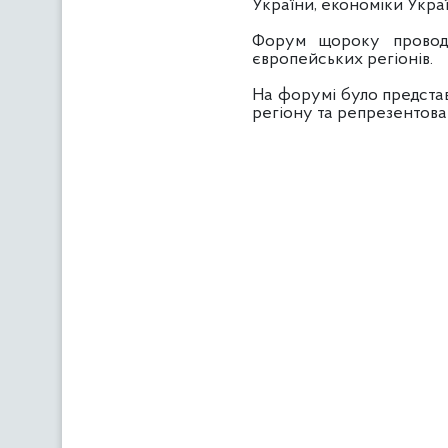
України, економіки Украї
Форум щороку проводя
європейських регіонів.
На форумі було представ
регіону та репрезентова