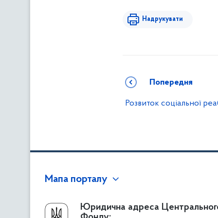
Надрукувати
Попередня
Розвиток соціальної реабі
Мапа порталу
Про Фонд
Юридична адреса Центральног
Фонду: