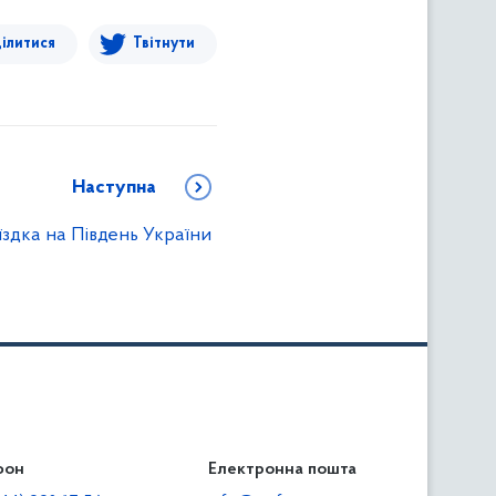
ілитися
Твітнути
Наступна
їздка на Південь України
фон
льність
Електронна пошта