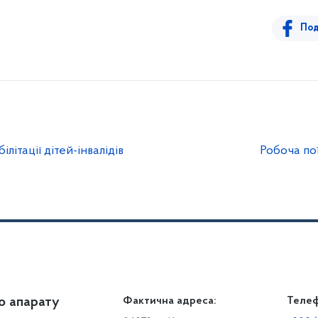
Под
літації дітей-інвалідів
Робоча по
о апарату
Громадянам
Фактична адреса:
Теле
Дія