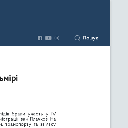
Пошук
ьмірі
лідів брали участь у IV
страції Іван Плачков. На
и, транспорту та зв”язку