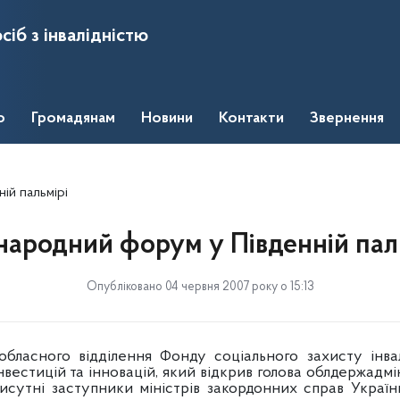
сіб з інвалідністю
о
Громадянам
Новини
Контакти
Звернення
ій пальмірі
ародний форум у Південній пал
Опубліковано 04 червня 2007 року о 15:13
бласного відділення Фонду соціального захисту інва
естицій та інновацій, який відкрив голова облдержадміні
исутні заступники міністрів закордонних справ Україн