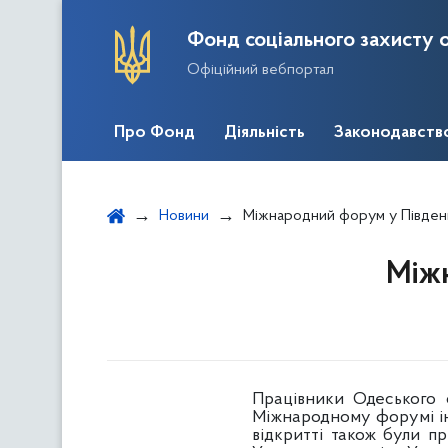
Фонд соціального захисту о
Офіційний вебпортал
Про Фонд
Діяльність
Законодавств
Новини
Міжнародний форум у Південн
Міжн
Працівники Одеського о
Міжнародному форумі інв
відкритті також були пр