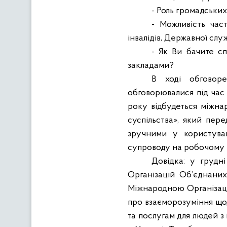
- Роль громадських
- Можливість час
інвалідів, Державної слу
- Як Ви бачите сп
закладами?
В ході обговоре
обговорювалися під час 
року відбудеться міжна
суспільства», який пер
зручними у користуван
супроводу на робочому м
Довідка: у грудн
Організацій Об’єднани
Міжнародною Організаці
про взаєморозуміння щод
та послугам для людей з 