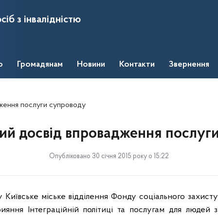
сіб з інвалідністю
о
Громадянам
Новини
Контакти
Звернення
ження послуги супроводу
й досвід впровадження послуг
Опубліковано 30 січня 2015 року о 15:22
вське міське відділення Фонду соціального захисту 
ияння Інтеграційній політиці та послугам для людей з 