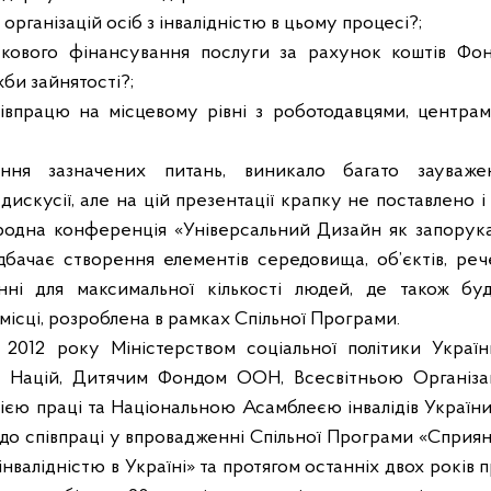
 організацій осіб з інвалідністю в цьому процесі?;
ткового фінансування послуги за рахунок коштів Фон
жби зайнятості?;
івпрацю на місцевому рівні з роботодавцями, центрами
ння зазначених питань, виникало багато зауважен
дискусії, але на цій презентації крапку не поставлено і
родна конференція «Універсальний Дизайн як запорук
едбачає створення елементів середовища, об’єктів, ре
ні для максимальної кількості людей, де також бу
ісці, розроблена в рамках Спільної Програми.
і 2012 року Міністерством соціальної політики Укра
х Націй, Дитячим Фондом ООН, Всесвітньою Організа
єю праці та Національною Асамблеєю інвалідів Украї
о співпраці у впровадженні Спільної Програми «Сприянн
інвалідністю в Україні» та протягом останніх двох рокі