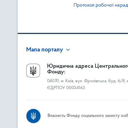
Протокол робочої наради 
Мапа порталу
Про Фонд
Юридична адреса Центральног
Фонду:
Керівництво
04070, м. Київ, вул. Фролівська, буд. 6/8,
Структура Фонду
ЄДРПОУ 00034163
Територіальні відділення
Вінницьке відділення
Волинське відділення
Власність Фонду соціального захисту осіб
Дніпропетровське відділення
Донецьке відділення