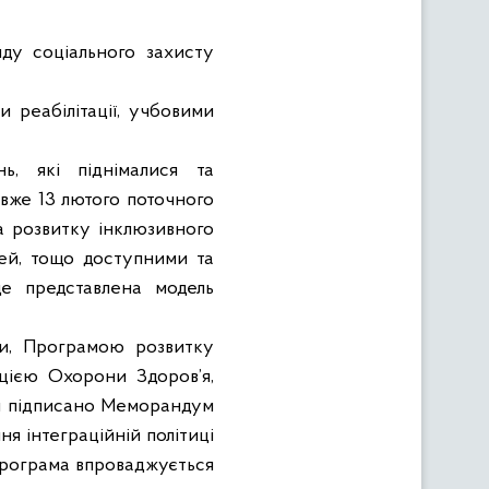
ду соціального захисту
 реабілітації, учбовими
ь, які піднімалися та
 вже 13 лютого поточного
а розвитку інклюзивного
чей, тощо доступними та
де представлена модель
їни, Програмою розвитку
цією Охорони Здоров’я,
ни підписано Меморандум
я інтеграційній політиці
в програма впроваджується