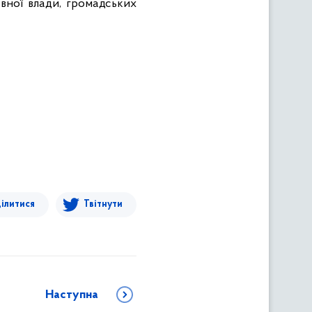
авної влади, громадських
ілитися
Твітнути
Наступна