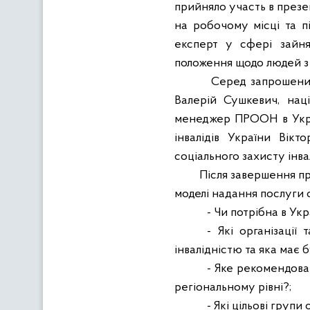
прийняло участь в презе
на робочому місці та п
експерт у сфері зайня
положення щодо людей з ін
Серед запрошених
Валерій Сушкевич, нац
менеджер ПРООН в Укра
інвалідів України Вік
соціального захисту інвал
Після завершення пр
моделі надання послуги 
- Чи потрібна в Ук
- Які організації
інвалідністю та яка має б
- Яке рекомендова
регіональному рівні?;
- Які цільові групи