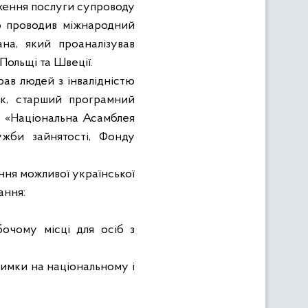
дження послуги супроводу
ію проводив міжнародний
на, який проаналізував
 Польщі та Швеції.
ав людей з інвалідністю
ук, старший програмний
 «Національна Асамблея
ужби зайнятості, Фонду
ння можливої української
ання:
бочому місці для осіб з
римки на національному і