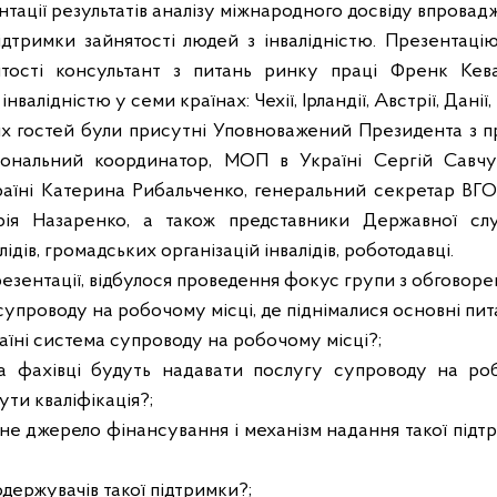
нтації результатів аналізу міжнародного досвіду впрова
ідтримки зайнятості людей з інвалідністю. Презентац
тості консультант з питань ринку праці Френк Кева
валідністю у семи країнах: Чехії, Ірландії, Австрії, Данії,
 гостей були присутні Уповноважений Президента з пр
іональний координатор, МОП в Україні Сергій Савч
їні Катерина Рибальченко, генеральний секретар ВГО
торія Назаренко, а також представники Державної сл
ідів, громадських організацій інвалідів, роботодавці.
езентації, відбулося проведення фокус групи з обговоре
супроводу на робочому місці, де піднімалися основні пит
раїні система супроводу на робочому місці?;
 та фахівці будуть надавати послугу супроводу на ро
ути кваліфікація?;
не джерело фінансування і механізм надання такої підт
 одержувачів такої підтримки?;