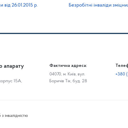
від 26.01.2015 р.
Безробітні інваліди зміцни
о апарату
Громадянам
Фактична адреса:
Теле
Дія
Доступ до публічної інформації
Робо
04070, м. Київ, вул.
+380 (
 корпус 15А,
Боричів Тік, буд. 28
Звіти щодо роботи із запитами на отримання публічної
С
інформації
Р
Звернення громадян
с
Графік особистого прийому громадян
С
о
Електронне звернення
 з інвалідністю
Р
Звіти щодо роботи зі зверненнями громадян
О