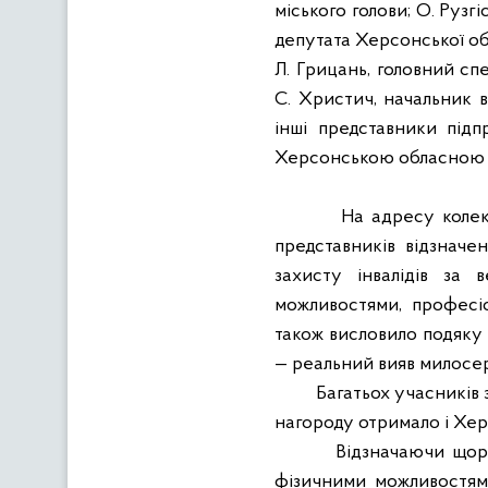
міського голови; О. Рузг
депутата Херсонської об
Л. Грицань, головний сп
С. Христич, начальник в
інші представники під
Херсонською обласною 
На адресу колек
представників відзначе
захисту інвалідів за 
можливостями, професіо
також висловило подяку 
— реальний вияв милосер
Багатьох учасників 
нагороду отримало і Хер
Відзначаючи щор
фізичними можливостям