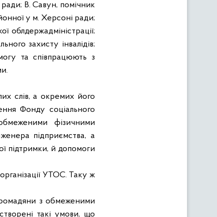
 ради; В. Савун, помічник
йонної у м. Херсоні ради;
ої облдержадміністрації;
ьного захисту інвалідів;
могу та співпрацюють з
ми.
х слів, а окремих його
лення Фонду соціального
 обмеженими фізичними
нженера підприємства, а
ої підтримки, й допомоги
організації УТОС. Таку ж
 громадяни з обмеженими
творені такі умови, що