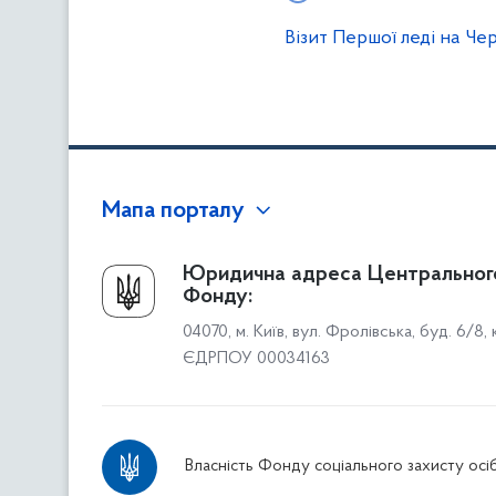
Візит Першої леді на Че
Мапа порталу
Про Фонд
Юридична адреса Центральног
Фонду:
Керівництво
04070, м. Київ, вул. Фролівська, буд. 6/8,
Структура Фонду
ЄДРПОУ 00034163
Територіальні відділення
Вінницьке відділення
Волинське відділення
Власність Фонду соціального захисту осіб
Дніпропетровське відділення