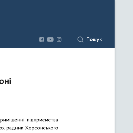
Пошук
оні
приміщенні підприємства
ко, радник Херсонського