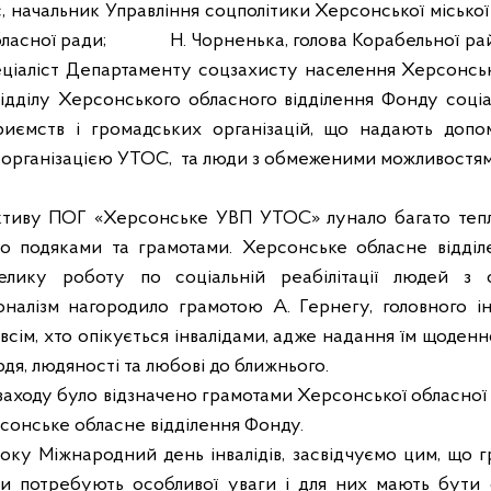
іс, начальник Управління соцполітики Херсонської міської
ласної ради;
Н. Чорненька, голова Корабельної ра
еціаліст Департаменту соцзахисту населення Херсонськ
ідділу Херсонського обласного відділення Фонду соціал
приємств і громадських організацій, що надають допо
організацією УТОС,
та люди з обмеженими можливостя
тиву ПОГ «Херсонське УВП УТОС» лунало багато тепли
но подяками та грамотами. Херсонське обласне відді
велику роботу по соціальній реабілітації людей з
налізм нагородило грамотою А. Гернегу, головного і
всім, хто опікується інвалідами, адже надання їм щоденн
дя, людяності та любові до ближнього.
заходу було відзначено грамотами Херсонської обласної 
сонське обласне відділення Фонду.
оку Міжнародний день інвалідів, засвідчуємо цим, що
и потребують особливої уваги і для них мають бути с