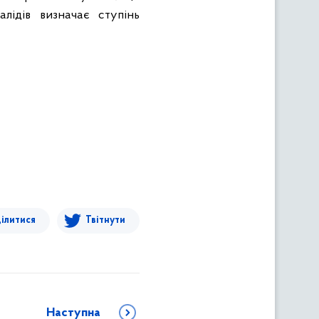
лідів визначає ступінь
ілитися
Твітнути
Наступна