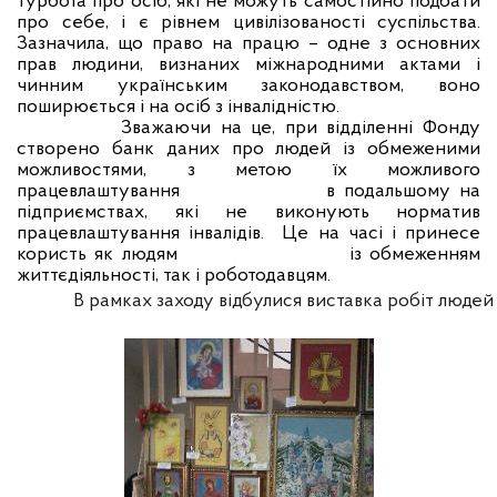
турбота про осіб, які не можуть самостійно подбати
про себе, і є рівнем цивілізованості суспільства.
Зазначила, що право на працю – одне з основних
прав людини, визнаних міжнародними актами і
чинним українським законодавством, воно
поширюється і на осіб з інвалідністю.
Зважаючи на це, при відділенні Фонду
створено банк даних про людей із обмеженими
можливостями, з метою їх можливого
працевлаштування
в подальшому на
підприємствах, які не виконують норматив
працевлаштування інвалідів.
Це на часі і принесе
користь як людям
із обмеженням
життєдіяльності, так і роботодавцям.
В рамках
 заходу відбулися виставка робіт люде