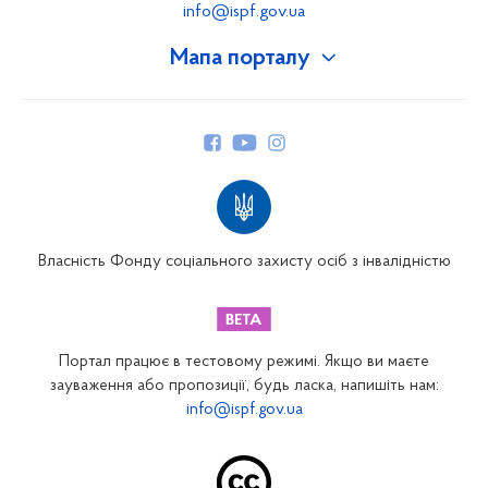
info@ispf.gov.ua
Мапа порталу
Про Фонд
Керівництво
Структура Фонду
Територіальні відділення
Вінницьке відділення
Волинське відділення
Власність Фонду соціального захисту осіб з інвалідністю
Дніпропетровське відділення
Донецьке відділення
Житомирське відділення
Портал працює в тестовому режимі. Якщо ви маєте
Закарпатське відділення
зауваження або пропозиції, будь ласка, напишіть нам:
info@ispf.gov.ua
Запорізьке відділення
Івано-Франківське відділення
Київське міське відділення